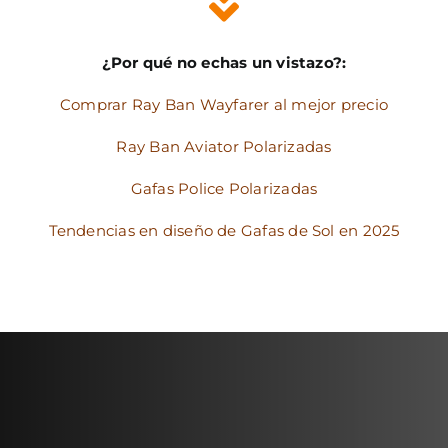
¿Por qué no echas un vistazo?:
Comprar Ray Ban Wayfarer al mejor precio
Ray Ban Aviator Polarizadas
Gafas Police Polarizadas
Tendencias en diseño de Gafas de Sol en 2025