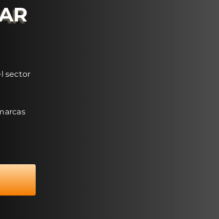
RAR
l sector
 marcas