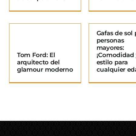
Gafas de sol 
personas
Gafas de sol para
mayores:
personas mayores:
Tom Ford: El
¡Comodidad 
¡Comodidad y
arquitecto del
estilo para
o
estilo para
glamour moderno
cualquier ed
cualquier edad!
Blog