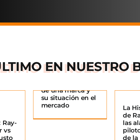
ÚLTIMO EN
NUESTRO 
Arnette: la historia
de una marca y
 historia
su situación en el
rca y su
mercado
La Hi
La Historia detrás
n en el
¿
de R
de Ray-Ban: De las
ado
B
 Ray-
las al
alas de los pilotos
g
m
r vs
pilot
a un icono de la
usto
de l
moda