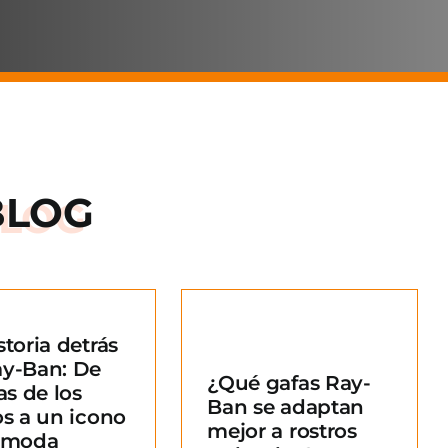
BLOG
storia detrás
Qué gafas Ray-
ay-Ban: De
¿Qué gafas Ray-
an se adaptan
as de los
Ban se adaptan
ejor a rostros
os a un icono
mejor a rostros
redondos?
a moda