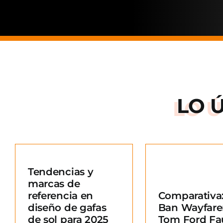
LO 
Arnette: la
de una ma
Tendencias y
situació
marcas de
Comparativa: Ray-
merc
referencia en
Comparativa:
Ban Wayfarer vs
Blo
diseño de gafas
Ban Wayfare
Tom Ford Fausto
e
de sol para 2025
Tom Ford Fa
Blog