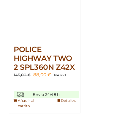
POLICE
HIGHWAY TWO
2 SPL360N Z42X
El
El
88,00
€
145,00
€
IVA incl.
precio
precio
original
actual
era:
es:
Envío 24/48 h
145,00 €.
88,00 €.
Añadir al
Detalles
carrito