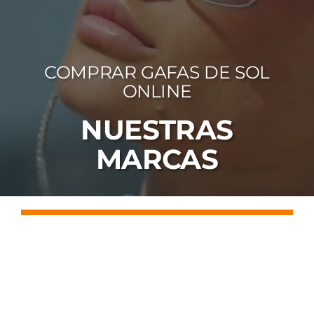
FOTOCR
CA
COMPRAR GAFAS DE SOL
MI 
ONLINE
CON
NUESTRAS
MARCAS