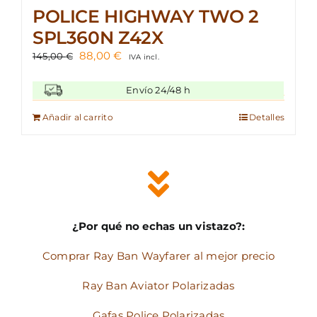
POLICE HIGHWAY TWO 2
SPL360N Z42X
El
El
88,00
€
145,00
€
IVA incl.
precio
precio
original
actual
Envío 24/48 h
era:
es:
145,00 €.
88,00 €.
Añadir al carrito
Detalles
¿Por qué no echas un vistazo?:
Comprar Ray Ban Wayfarer al mejor precio
Ray Ban Aviator Polarizadas
Gafas Police Polarizadas