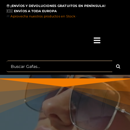
Saltar
😎
¡ENVÍOS Y DEVOLUCIONES GRATUITOS EN PENÍNSULA!
al
🇪🇺
ENVÍOS A TODA EUROPA
contenido
🚚
Aprovecha nuestros productos en Stock
>
Toggle
Navigati
IN
Buscar:
MA
TOP 
OU
POLA