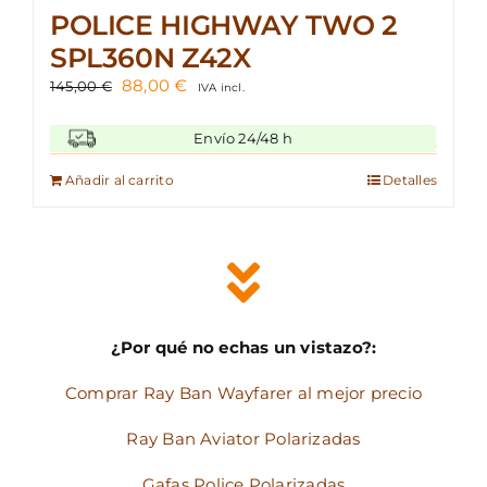
POLICE HIGHWAY TWO 2
SPL360N Z42X
El
El
88,00
€
145,00
€
IVA incl.
precio
precio
original
actual
Envío 24/48 h
era:
es:
145,00 €.
88,00 €.
Añadir al carrito
Detalles
¿Por qué no echas un vistazo?:
Comprar Ray Ban Wayfarer al mejor precio
Ray Ban Aviator Polarizadas
Gafas Police Polarizadas