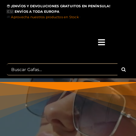
Saltar
😎
¡ENVÍOS Y DEVOLUCIONES GRATUITOS EN PENÍNSULA!
al
🇪🇺
ENVÍOS A TODA EUROPA
contenido
🚚
Aprovecha nuestros productos en Stock
>
Toggle
Navigati
IN
Buscar:
MA
TOP 
OU
POLA