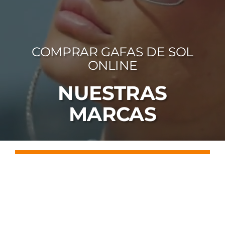
FOTOCR
CA
COMPRAR GAFAS DE SOL
MI 
ONLINE
CON
NUESTRAS
MARCAS