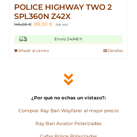
POLICE HIGHWAY TWO 2
SPL360N Z42X
El
El
88,00
€
145,00
€
IVA incl.
precio
precio
original
actual
Envío 24/48 h
era:
es:
145,00 €.
88,00 €.
Añadir al carrito
Detalles
¿Por qué no echas un vistazo?:
Comprar Ray Ban Wayfarer al mejor precio
Ray Ban Aviator Polarizadas
Gafas Police Polarizadas