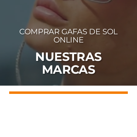
FOTOCR
CA
COMPRAR GAFAS DE SOL
MI 
ONLINE
CON
NUESTRAS
MARCAS