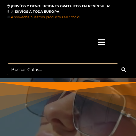
Saltar
😎
¡ENVÍOS Y DEVOLUCIONES GRATUITOS EN PENÍNSULA!
al
🇪🇺
ENVÍOS A TODA EUROPA
contenido
🚚
Aprovecha nuestros productos en Stock
>
Toggle
Navigati
IN
Buscar:
MA
TOP 
OU
POLA