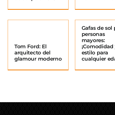
Gafas de sol 
personas
Gafas de sol para
mayores:
personas mayores:
Tom Ford: El
¡Comodidad 
¡Comodidad y
arquitecto del
estilo para
o
estilo para
glamour moderno
cualquier ed
cualquier edad!
Blog