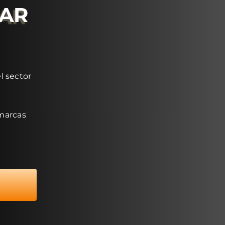
RAR
l sector
 marcas