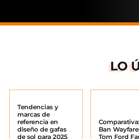
LO 
Arnette: la
de una ma
Tendencias y
situació
marcas de
Comparativa: Ray-
merc
referencia en
Comparativa:
Ban Wayfarer vs
Blo
diseño de gafas
Ban Wayfare
Tom Ford Fausto
e
de sol para 2025
Tom Ford Fa
Blog