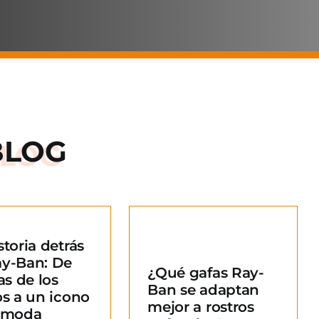
BLOG
storia detrás
Qué gafas Ray-
ay-Ban: De
¿Qué gafas Ray-
an se adaptan
as de los
Ban se adaptan
ejor a rostros
os a un icono
mejor a rostros
redondos?
a moda