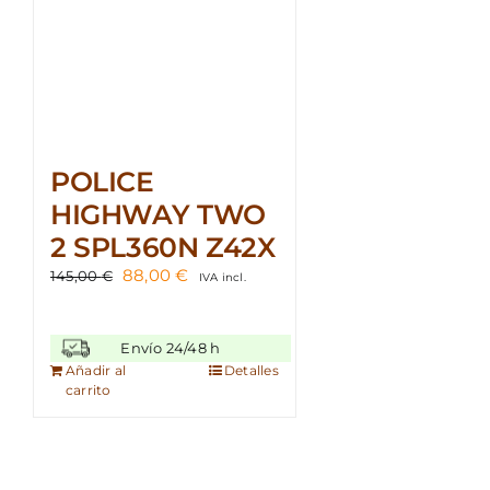
POLICE
HIGHWAY TWO
2 SPL360N Z42X
El
El
88,00
€
145,00
€
IVA incl.
precio
precio
original
actual
era:
es:
Envío 24/48 h
145,00 €.
88,00 €.
Añadir al
Detalles
carrito