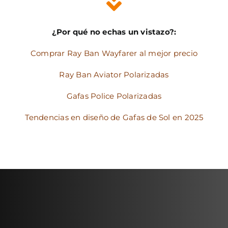
¿Por qué no echas un vistazo?:
Comprar Ray Ban Wayfarer al mejor precio
Ray Ban Aviator Polarizadas
Gafas Police Polarizadas
Tendencias en diseño de Gafas de Sol en 2025