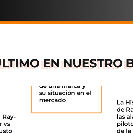
ÚLTIMO EN
NUESTRO 
Arnette: la historia
de una marca y
 historia
su situación en el
rca y su
mercado
La Hi
La Historia detrás
n en el
¿
de R
de Ray-Ban: De las
ado
B
 Ray-
las al
alas de los pilotos
g
m
r vs
pilot
a un icono de la
usto
de l
moda