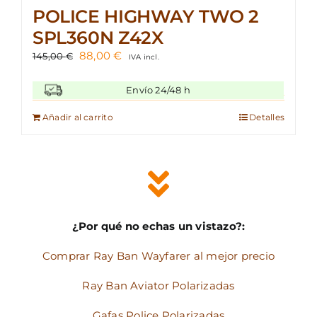
POLICE HIGHWAY TWO 2
SPL360N Z42X
El
El
88,00
€
145,00
€
IVA incl.
precio
precio
original
actual
Envío 24/48 h
era:
es:
145,00 €.
88,00 €.
Añadir al carrito
Detalles
¿Por qué no echas un vistazo?:
Comprar Ray Ban Wayfarer al mejor precio
Ray Ban Aviator Polarizadas
Gafas Police Polarizadas