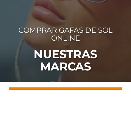
FOTOCR
CA
COMPRAR GAFAS DE SOL
MI 
ONLINE
CON
NUESTRAS
MARCAS