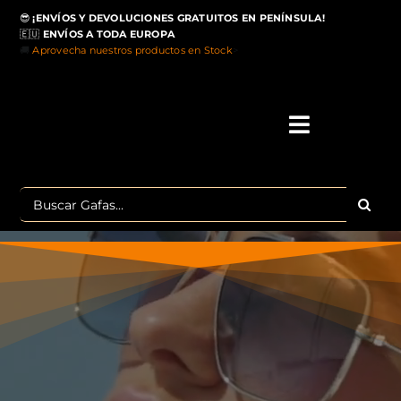
Saltar
😎
¡ENVÍOS Y DEVOLUCIONES GRATUITOS EN PENÍNSULA!
al
🇪🇺
ENVÍOS A TODA EUROPA
contenido
🚚
Aprovecha nuestros productos en Stock
>
Toggle
Navigati
IN
Buscar:
MA
TOP 
OU
POLA