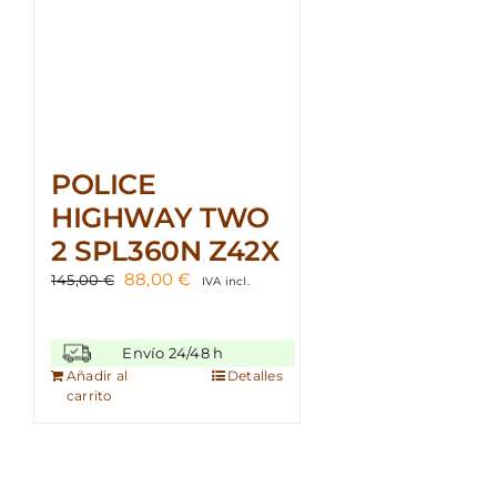
POLICE
HIGHWAY TWO
2 SPL360N Z42X
El
El
88,00
€
145,00
€
IVA incl.
precio
precio
original
actual
era:
es:
Envío 24/48 h
145,00 €.
88,00 €.
Añadir al
Detalles
carrito