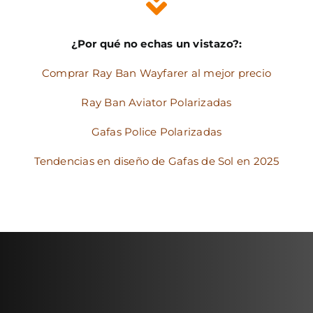
¿Por qué no echas un vistazo?:
Comprar Ray Ban Wayfarer al mejor precio
Ray Ban Aviator Polarizadas
Gafas Police Polarizadas
Tendencias en diseño de Gafas de Sol en 2025