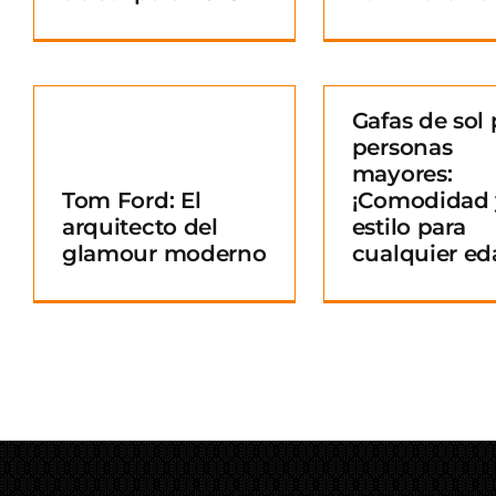
Gafas de sol 
personas
Gafas de sol para
mayores:
personas mayores:
Tom Ford: El
¡Comodidad 
¡Comodidad y
arquitecto del
estilo para
o
estilo para
glamour moderno
cualquier ed
cualquier edad!
Blog