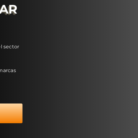
RAR
l sector
 marcas