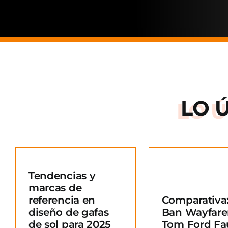
LO 
Arnette: la
de una ma
Tendencias y
situació
marcas de
Comparativa: Ray-
merc
referencia en
Comparativa:
Ban Wayfarer vs
Blo
diseño de gafas
Ban Wayfare
Tom Ford Fausto
e
de sol para 2025
Tom Ford Fa
Blog