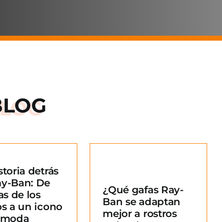
BLOG
storia detrás
Qué gafas Ray-
ay-Ban: De
¿Qué gafas Ray-
an se adaptan
as de los
Ban se adaptan
ejor a rostros
os a un icono
mejor a rostros
redondos?
a moda