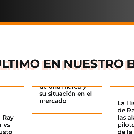
ÚLTIMO EN
NUESTRO 
Arnette: la historia
de una marca y
 historia
su situación en el
rca y su
mercado
La Hi
La Historia detrás
n en el
¿
de R
de Ray-Ban: De las
ado
B
 Ray-
las al
alas de los pilotos
g
m
r vs
pilot
a un icono de la
usto
de l
moda