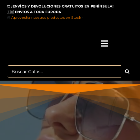
Saltar
😎
¡ENVÍOS Y DEVOLUCIONES GRATUITOS EN PENÍNSULA!
al
🇪🇺
ENVÍOS A TODA EUROPA
contenido
🚚
Aprovecha nuestros productos en Stock
>
Toggle
Navigati
IN
Buscar:
MA
TOP 
OU
POLA