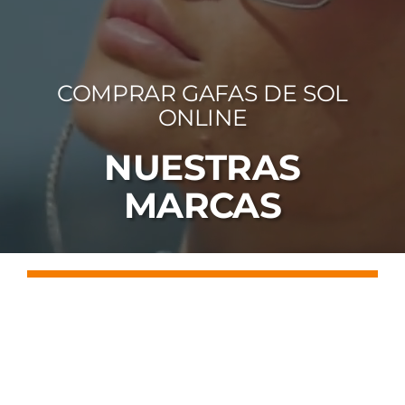
FOTOCR
CA
COMPRAR GAFAS DE SOL
MI 
ONLINE
CON
NUESTRAS
MARCAS