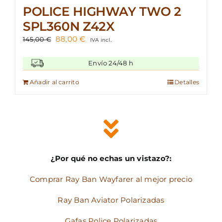
POLICE HIGHWAY TWO 2
SPL360N Z42X
El
El
88,00
€
145,00
€
IVA incl.
precio
precio
original
actual
Envío 24/48 h
era:
es:
145,00 €.
88,00 €.
Añadir al carrito
Detalles
¿Por qué no echas un vistazo?:
Comprar Ray Ban Wayfarer al mejor precio
Ray Ban Aviator Polarizadas
Gafas Police Polarizadas