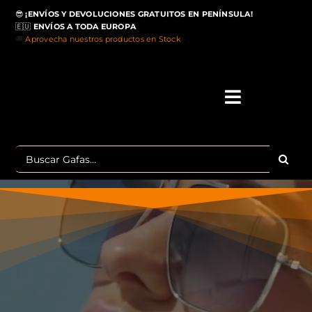
Saltar
😎
¡ENVÍOS Y DEVOLUCIONES GRATUITOS EN PENÍNSULA!
al
🇪🇺
ENVÍOS A TODA EUROPA
contenido
🚚
Aprovecha nuestros productos en Stock
>
Toggle
Navigati
IN
Buscar:
MA
TOP 
OU
POLA