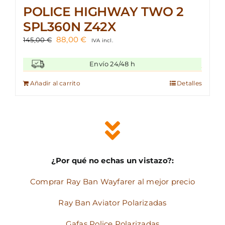
POLICE HIGHWAY TWO 2
SPL360N Z42X
El
El
88,00
€
145,00
€
IVA incl.
precio
precio
original
actual
Envío 24/48 h
era:
es:
145,00 €.
88,00 €.
Añadir al carrito
Detalles
¿Por qué no echas un vistazo?:
Comprar Ray Ban Wayfarer al mejor precio
Ray Ban Aviator Polarizadas
Gafas Police Polarizadas