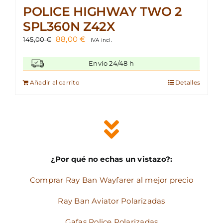
POLICE HIGHWAY TWO 2
SPL360N Z42X
El
El
88,00
€
145,00
€
IVA incl.
precio
precio
original
actual
Envío 24/48 h
era:
es:
145,00 €.
88,00 €.
Añadir al carrito
Detalles
¿Por qué no echas un vistazo?:
Comprar Ray Ban Wayfarer al mejor precio
Ray Ban Aviator Polarizadas
Gafas Police Polarizadas