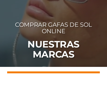
FOTOCR
CA
COMPRAR GAFAS DE SOL
MI 
ONLINE
CON
NUESTRAS
MARCAS