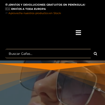
Saltar
😎
¡ENVÍOS Y DEVOLUCIONES GRATUITOS EN PENÍNSULA!
al
🇪🇺
ENVÍOS A TODA EUROPA
contenido
🚚
Aprovecha nuestros productos en Stock
>
Toggle
Navigati
IN
Buscar:
MA
TOP 
OU
POLA