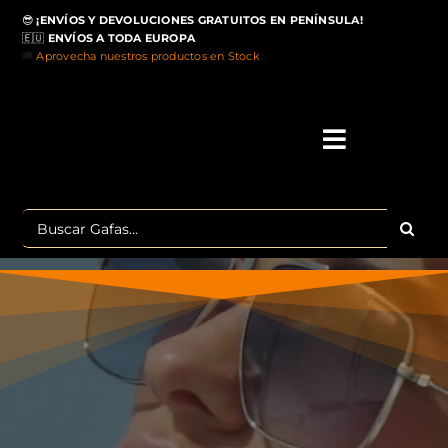
Saltar
😎
¡ENVÍOS Y DEVOLUCIONES GRATUITOS EN PENÍNSULA!
al
🇪🇺
ENVÍOS A TODA EUROPA
contenido
🚚
Aprovecha nuestros productos en Stock
>
Toggle
Navigati
IN
Buscar:
MA
TOP 
OU
POLA