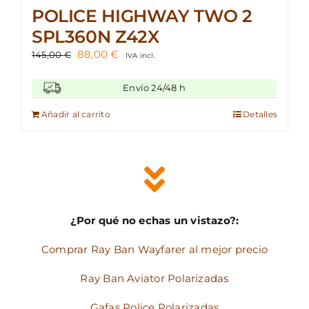
POLICE HIGHWAY TWO 2
SPL360N Z42X
El
El
88,00
€
145,00
€
IVA incl.
precio
precio
original
actual
Envío 24/48 h
era:
es:
145,00 €.
88,00 €.
Añadir al carrito
Detalles
¿Por qué no echas un vistazo?:
Comprar Ray Ban Wayfarer al mejor precio
Ray Ban Aviator Polarizadas
Gafas Police Polarizadas