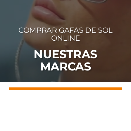
FOTOCR
CA
COMPRAR GAFAS DE SOL
MI 
ONLINE
CON
NUESTRAS
MARCAS