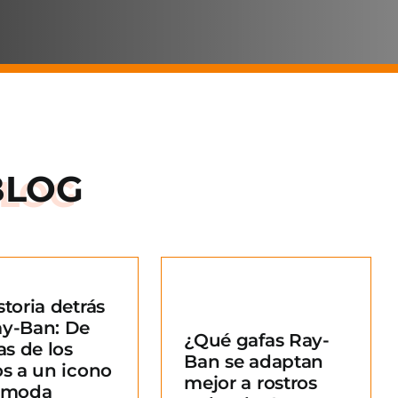
BLOG
storia detrás
Qué gafas Ray-
ay-Ban: De
¿Qué gafas Ray-
an se adaptan
as de los
Ban se adaptan
ejor a rostros
os a un icono
mejor a rostros
redondos?
a moda