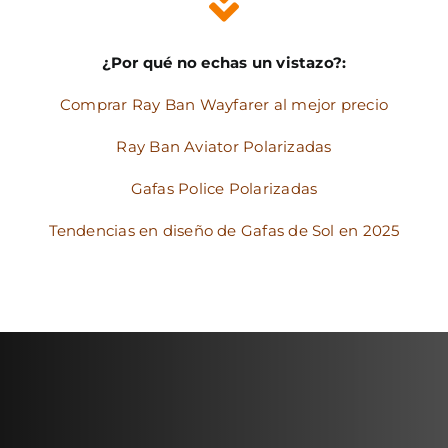
¿Por qué no echas un vistazo?:
Comprar Ray Ban Wayfarer al mejor precio
Ray Ban Aviator Polarizadas
Gafas Police Polarizadas
Tendencias en diseño de Gafas de Sol en 2025