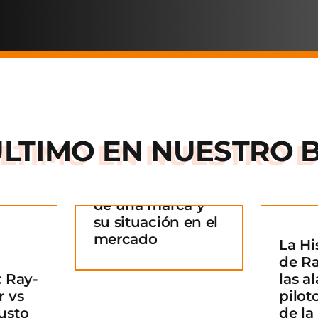
ÚLTIMO EN
NUESTRO 
Arnette: la historia
de una marca y
 historia
su situación en el
rca y su
mercado
La Hi
La Historia detrás
n en el
¿
de R
de Ray-Ban: De las
ado
B
 Ray-
las al
alas de los pilotos
g
m
r vs
pilot
a un icono de la
usto
de l
moda