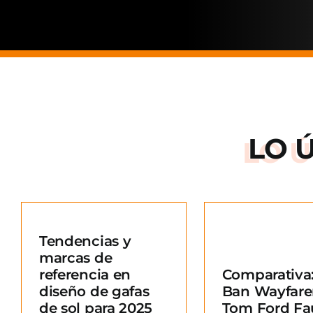
LO 
Arnette: la
de una ma
Tendencias y
situació
marcas de
Comparativa: Ray-
merc
referencia en
Comparativa:
Ban Wayfarer vs
Blo
diseño de gafas
Ban Wayfare
Tom Ford Fausto
e
de sol para 2025
Tom Ford Fa
Blog