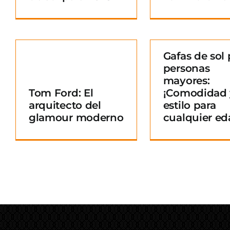
Gafas de sol 
personas
Gafas de sol para
mayores:
personas mayores:
Tom Ford: El
¡Comodidad 
¡Comodidad y
arquitecto del
estilo para
o
estilo para
glamour moderno
cualquier ed
cualquier edad!
Blog