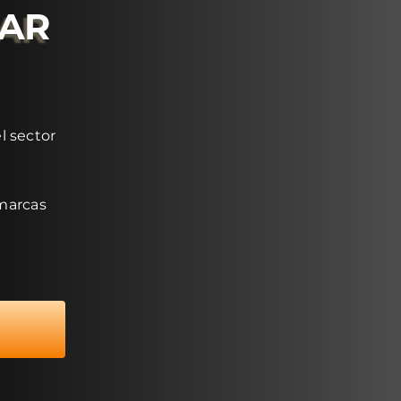
RAR
l sector
 marcas