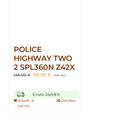
POLICE
HIGHWAY TWO
2 SPL360N Z42X
El
El
88,00
€
145,00
€
IVA incl.
precio
precio
original
actual
era:
es:
Envío 24/48 h
145,00 €.
88,00 €.
Añadir al
Detalles
carrito