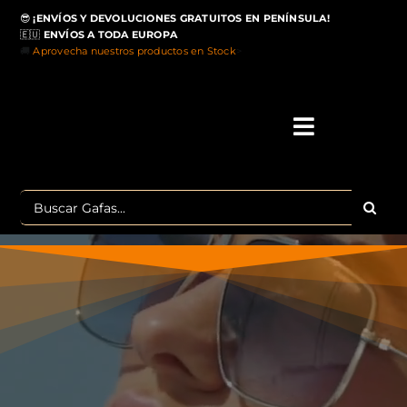
Saltar
😎
¡ENVÍOS Y DEVOLUCIONES GRATUITOS EN PENÍNSULA!
al
🇪🇺
ENVÍOS A TODA EUROPA
contenido
🚚
Aprovecha nuestros productos en Stock
>
Toggle
Navigati
IN
Buscar:
MA
TOP 
OU
POLA