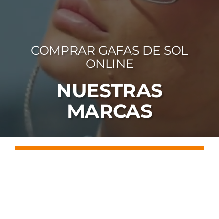
FOTOCR
CA
COMPRAR GAFAS DE SOL
MI 
ONLINE
CON
NUESTRAS
MARCAS