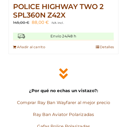
POLICE HIGHWAY TWO 2
SPL360N Z42X
El
El
88,00
€
145,00
€
IVA incl.
precio
precio
original
actual
Envío 24/48 h
era:
es:
145,00 €.
88,00 €.
Añadir al carrito
Detalles
¿Por qué no echas un vistazo?:
Comprar Ray Ban Wayfarer al mejor precio
Ray Ban Aviator Polarizadas
Gafas Police Polarizadas