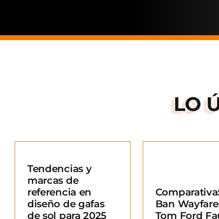
LO 
Arnette: la
de una ma
Tendencias y
situació
marcas de
Comparativa: Ray-
merc
referencia en
Comparativa:
Ban Wayfarer vs
Blo
diseño de gafas
Ban Wayfare
Tom Ford Fausto
e
de sol para 2025
Tom Ford Fa
Blog