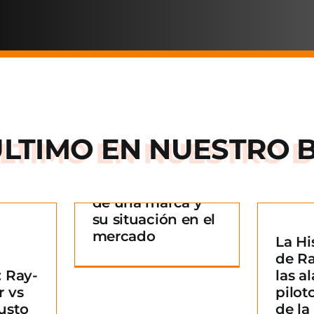
ÚLTIMO EN
NUESTRO 
Arnette: la historia
de una marca y
 historia
su situación en el
rca y su
mercado
La Hi
La Historia detrás
n en el
¿
de R
de Ray-Ban: De las
ado
B
 Ray-
las al
alas de los pilotos
g
m
r vs
pilot
a un icono de la
usto
de l
moda