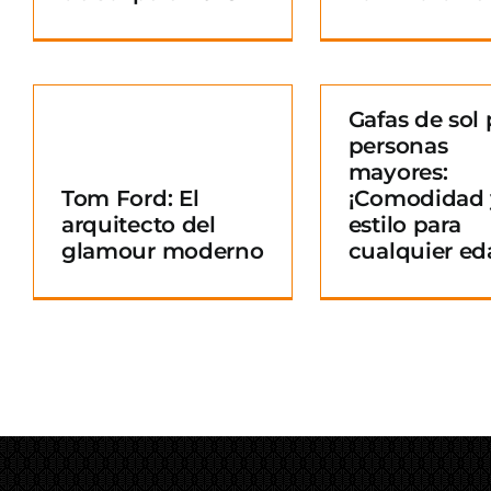
Gafas de sol 
personas
Gafas de sol para
mayores:
personas mayores:
Tom Ford: El
¡Comodidad 
¡Comodidad y
arquitecto del
estilo para
o
estilo para
glamour moderno
cualquier ed
cualquier edad!
Blog