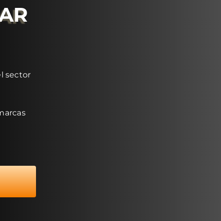
RAR
l sector
 marcas