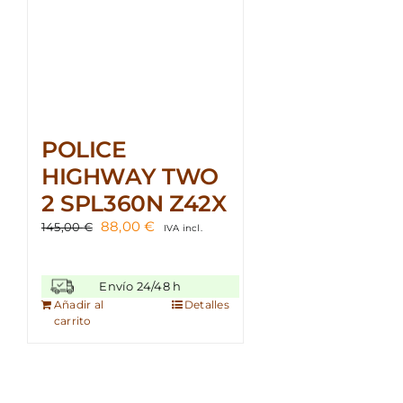
POLICE
HIGHWAY TWO
2 SPL360N Z42X
El
El
88,00
€
145,00
€
IVA incl.
precio
precio
original
actual
era:
es:
Envío 24/48 h
145,00 €.
88,00 €.
Añadir al
Detalles
carrito