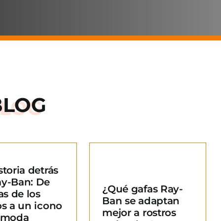
BLOG
storia detrás
Qué gafas Ray-
ay-Ban: De
¿Qué gafas Ray-
an se adaptan
as de los
Ban se adaptan
ejor a rostros
os a un icono
mejor a rostros
redondos?
a moda