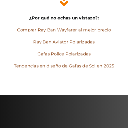
¿Por qué no echas un vistazo?:
Comprar Ray Ban Wayfarer al mejor precio
Ray Ban Aviator Polarizadas
Gafas Police Polarizadas
Tendencias en diseño de Gafas de Sol en 2025