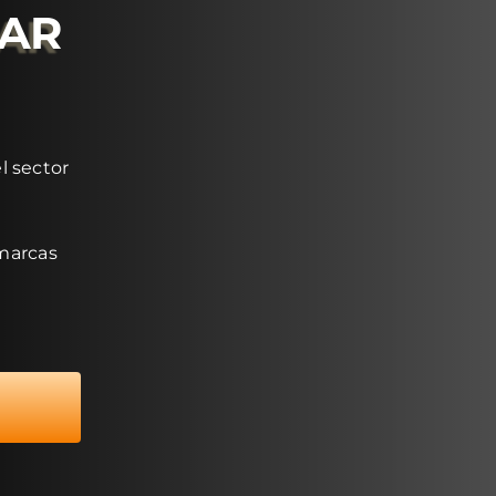
RAR
l sector
 marcas