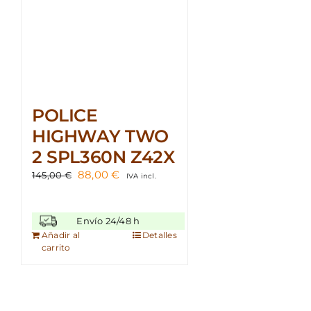
POLICE
HIGHWAY TWO
2 SPL360N Z42X
El
El
88,00
€
145,00
€
IVA incl.
precio
precio
original
actual
era:
es:
Envío 24/48 h
145,00 €.
88,00 €.
Añadir al
Detalles
carrito