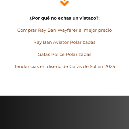
¿Por qué no echas un vistazo?:
Comprar Ray Ban Wayfarer al mejor precio
Ray Ban Aviator Polarizadas
Gafas Police Polarizadas
Tendencias en diseño de Gafas de Sol en 2025