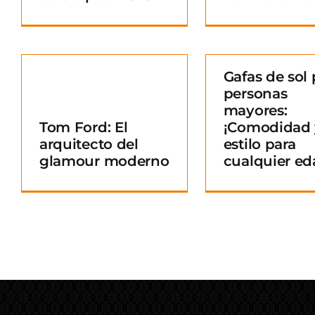
Gafas de sol 
personas
Gafas de sol para
mayores:
personas mayores:
Tom Ford: El
¡Comodidad 
¡Comodidad y
arquitecto del
estilo para
o
estilo para
glamour moderno
cualquier ed
cualquier edad!
Blog