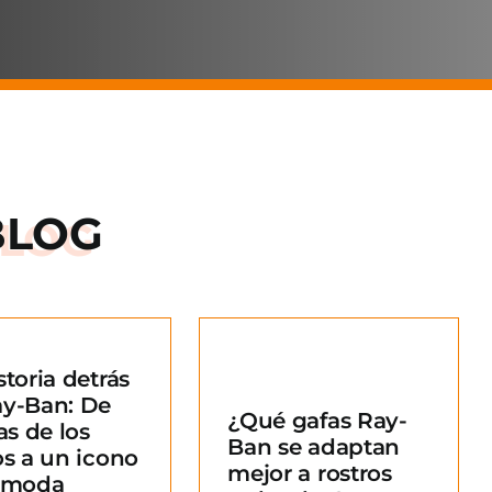
BLOG
storia detrás
Qué gafas Ray-
ay-Ban: De
¿Qué gafas Ray-
an se adaptan
as de los
Ban se adaptan
ejor a rostros
os a un icono
mejor a rostros
redondos?
a moda