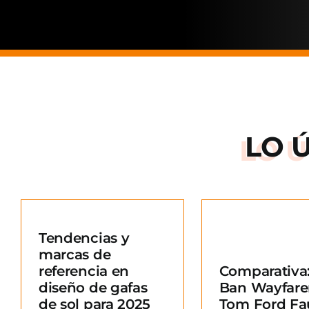
LO 
Arnette: la
de una ma
Tendencias y
situació
marcas de
Comparativa: Ray-
merc
referencia en
Comparativa:
Ban Wayfarer vs
Blo
diseño de gafas
Ban Wayfare
Tom Ford Fausto
e
de sol para 2025
Tom Ford Fa
Blog