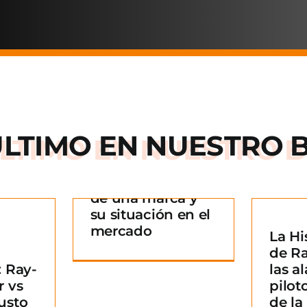
ÚLTIMO EN
NUESTRO 
Arnette: la historia
de una marca y
 historia
su situación en el
rca y su
mercado
La Hi
La Historia detrás
n en el
¿
de R
de Ray-Ban: De las
ado
B
 Ray-
las al
alas de los pilotos
g
m
r vs
pilot
a un icono de la
usto
de l
moda