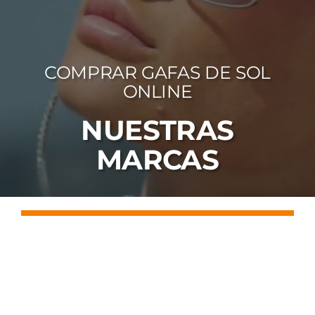
FOTOCR
CA
COMPRAR GAFAS DE SOL
MI 
ONLINE
CON
NUESTRAS
MARCAS