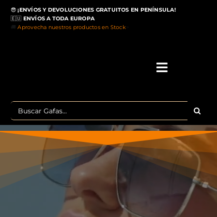
Saltar
😎
¡ENVÍOS Y DEVOLUCIONES GRATUITOS EN PENÍNSULA!
al
🇪🇺
ENVÍOS A TODA EUROPA
contenido
🚚
Aprovecha nuestros productos en Stock
>
Toggle
Navigati
IN
Buscar:
MA
TOP 
OU
POLA