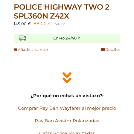
POLICE HIGHWAY TWO 2
SPL360N Z42X
El
El
88,00
€
145,00
€
IVA incl.
precio
precio
original
actual
Envío 24/48 h
era:
es:
145,00 €.
88,00 €.
Añadir al carrito
Detalles
¿Por qué no echas un vistazo?:
Comprar Ray Ban Wayfarer al mejor precio
Ray Ban Aviator Polarizadas
Gafas Police Polarizadas