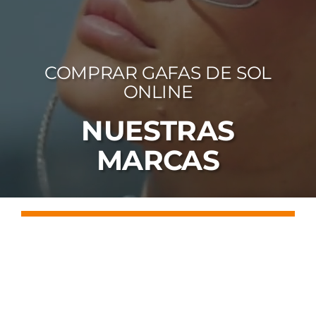
FOTOCR
CA
COMPRAR GAFAS DE SOL
MI 
ONLINE
CON
NUESTRAS
MARCAS