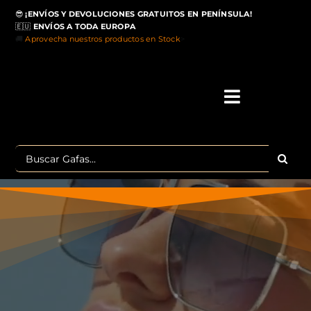
Saltar
😎
¡ENVÍOS Y DEVOLUCIONES GRATUITOS EN PENÍNSULA!
al
🇪🇺
ENVÍOS A TODA EUROPA
contenido
🚚
Aprovecha nuestros productos en Stock
>
Toggle
Navigati
IN
Buscar:
MA
TOP 
OU
POLA