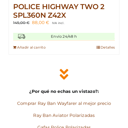
POLICE HIGHWAY TWO 2
SPL360N Z42X
El
El
88,00
€
145,00
€
IVA incl.
precio
precio
original
actual
Envío 24/48 h
era:
es:
145,00 €.
88,00 €.
Añadir al carrito
Detalles
¿Por qué no echas un vistazo?:
Comprar Ray Ban Wayfarer al mejor precio
Ray Ban Aviator Polarizadas
Gafas Police Polarizadas