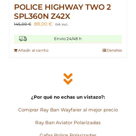
POLICE HIGHWAY TWO 2
SPL360N Z42X
El
El
88,00
€
145,00
€
IVA incl.
precio
precio
original
actual
Envío 24/48 h
era:
es:
145,00 €.
88,00 €.
Añadir al carrito
Detalles
¿Por qué no echas un vistazo?:
Comprar Ray Ban Wayfarer al mejor precio
Ray Ban Aviator Polarizadas
Gafas Police Polarizadas