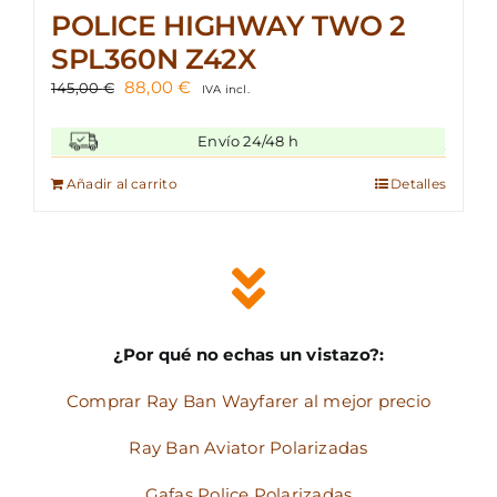
POLICE HIGHWAY TWO 2
SPL360N Z42X
El
El
88,00
€
145,00
€
IVA incl.
precio
precio
original
actual
Envío 24/48 h
era:
es:
145,00 €.
88,00 €.
Añadir al carrito
Detalles
¿Por qué no echas un vistazo?:
Comprar Ray Ban Wayfarer al mejor precio
Ray Ban Aviator Polarizadas
Gafas Police Polarizadas