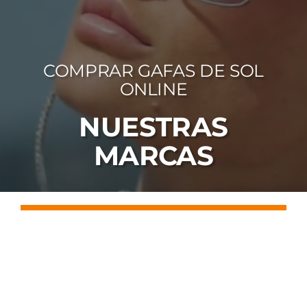
FOTOCR
CA
COMPRAR GAFAS DE SOL
MI 
ONLINE
CON
NUESTRAS
MARCAS