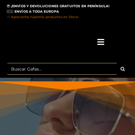
Saltar
😎
¡ENVÍOS Y DEVOLUCIONES GRATUITOS EN PENÍNSULA!
al
🇪🇺
ENVÍOS A TODA EUROPA
contenido
🚚
Aprovecha nuestros productos en Stock
>
Toggle
Navigati
IN
Buscar:
MA
TOP 
OU
POLA