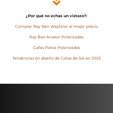
¿Por qué no echas un vistazo?:
Comprar Ray Ban Wayfarer al mejor precio
Ray Ban Aviator Polarizadas
Gafas Police Polarizadas
Tendencias en diseño de Gafas de Sol en 2025