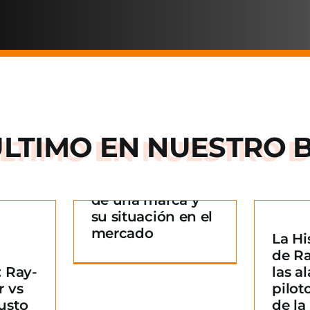
ÚLTIMO EN
NUESTRO 
Arnette: la historia
de una marca y
 historia
su situación en el
rca y su
mercado
La Hi
La Historia detrás
n en el
¿
de R
de Ray-Ban: De las
ado
B
 Ray-
las al
alas de los pilotos
g
m
r vs
pilot
a un icono de la
usto
de l
moda