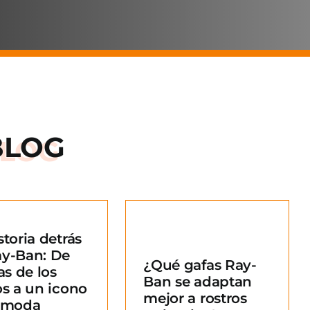
BLOG
storia detrás
Qué gafas Ray-
ay-Ban: De
¿Qué gafas Ray-
an se adaptan
as de los
Ban se adaptan
ejor a rostros
os a un icono
mejor a rostros
redondos?
a moda