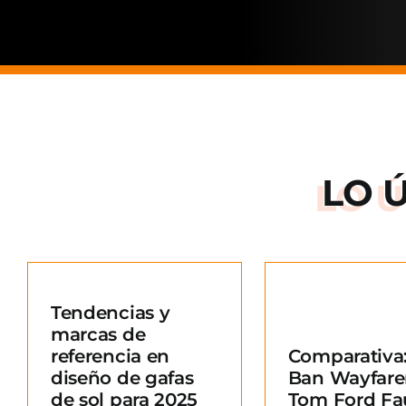
LO 
Arnette: la
de una ma
Tendencias y
situació
marcas de
Comparativa: Ray-
merc
referencia en
Comparativa:
Ban Wayfarer vs
Blo
diseño de gafas
Ban Wayfare
Tom Ford Fausto
e
de sol para 2025
Tom Ford Fa
Blog