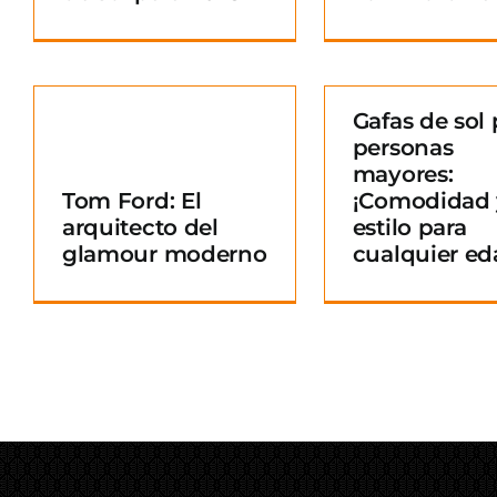
Gafas de sol 
personas
Gafas de sol para
mayores:
personas mayores:
Tom Ford: El
¡Comodidad 
¡Comodidad y
arquitecto del
estilo para
o
estilo para
glamour moderno
cualquier ed
cualquier edad!
Blog