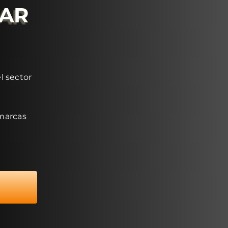
RAR
l sector
 marcas