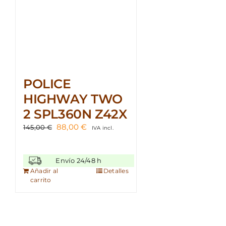
POLICE
HIGHWAY TWO
2 SPL360N Z42X
El
El
88,00
€
145,00
€
IVA incl.
precio
precio
original
actual
era:
es:
Envío 24/48 h
145,00 €.
88,00 €.
Añadir al
Detalles
carrito