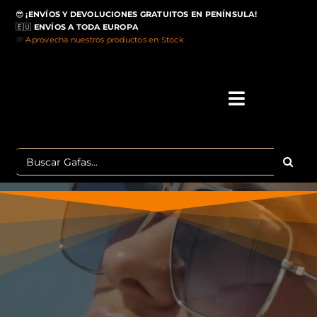
Saltar
😎
¡ENVÍOS Y DEVOLUCIONES GRATUITOS EN PENÍNSULA!
al
🇪🇺
ENVÍOS A TODA EUROPA
contenido
🚚
Aprovecha nuestros productos en Stock
>
Toggle
Navigati
IN
Buscar:
MA
TOP 
OU
POLA