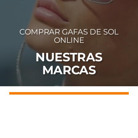
FOTOCR
CA
COMPRAR GAFAS DE SOL
MI 
ONLINE
CON
NUESTRAS
MARCAS