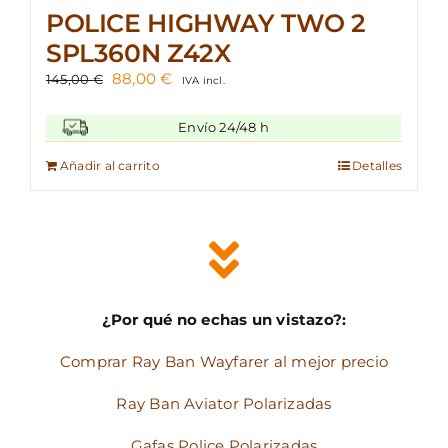
POLICE HIGHWAY TWO 2
SPL360N Z42X
El
El
88,00
€
145,00
€
IVA incl.
precio
precio
original
actual
Envío 24/48 h
era:
es:
145,00 €.
88,00 €.
Añadir al carrito
Detalles
¿Por qué no echas un vistazo?:
Comprar Ray Ban Wayfarer al mejor precio
Ray Ban Aviator Polarizadas
Gafas Police Polarizadas