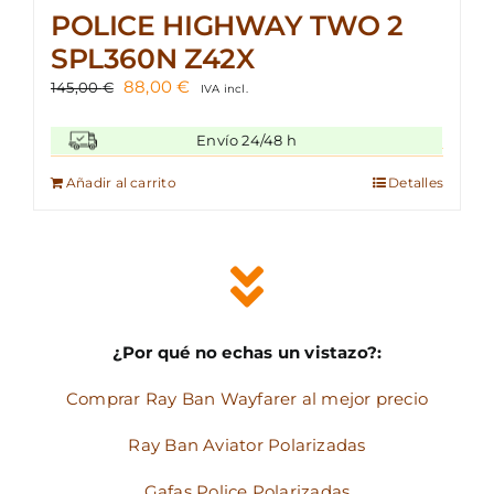
POLICE HIGHWAY TWO 2
SPL360N Z42X
El
El
88,00
€
145,00
€
IVA incl.
precio
precio
original
actual
Envío 24/48 h
era:
es:
145,00 €.
88,00 €.
Añadir al carrito
Detalles
¿Por qué no echas un vistazo?:
Comprar Ray Ban Wayfarer al mejor precio
Ray Ban Aviator Polarizadas
Gafas Police Polarizadas