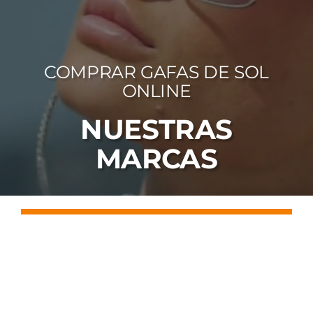
FOTOCR
CA
COMPRAR GAFAS DE SOL
MI 
ONLINE
CON
NUESTRAS
MARCAS