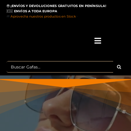
Saltar
😎
¡ENVÍOS Y DEVOLUCIONES GRATUITOS EN PENÍNSULA!
al
🇪🇺
ENVÍOS A TODA EUROPA
contenido
🚚
Aprovecha nuestros productos en Stock
>
Toggle
Navigati
IN
Buscar:
MA
TOP 
OU
POLA