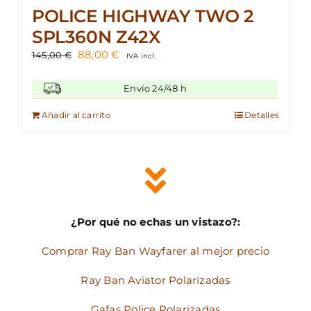
POLICE HIGHWAY TWO 2
SPL360N Z42X
El
El
88,00
€
145,00
€
IVA incl.
precio
precio
original
actual
Envío 24/48 h
era:
es:
145,00 €.
88,00 €.
Añadir al carrito
Detalles
¿Por qué no echas un vistazo?:
Comprar Ray Ban Wayfarer al mejor precio
Ray Ban Aviator Polarizadas
Gafas Police Polarizadas