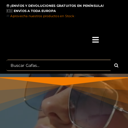
Saltar
😎
¡ENVÍOS Y DEVOLUCIONES GRATUITOS EN PENÍNSULA!
al
🇪🇺
ENVÍOS A TODA EUROPA
contenido
🚚
Aprovecha nuestros productos en Stock
>
Toggle
Navigati
IN
Buscar:
MA
TOP 
OU
POLA