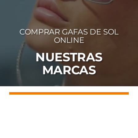
FOTOCR
CA
COMPRAR GAFAS DE SOL
MI 
ONLINE
CON
NUESTRAS
MARCAS