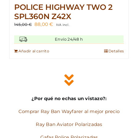
POLICE HIGHWAY TWO 2
SPL360N Z42X
El
El
88,00
€
145,00
€
IVA incl.
precio
precio
original
actual
Envío 24/48 h
era:
es:
145,00 €.
88,00 €.
Añadir al carrito
Detalles
¿Por qué no echas un vistazo?:
Comprar Ray Ban Wayfarer al mejor precio
Ray Ban Aviator Polarizadas
Gafas Police Polarizadas