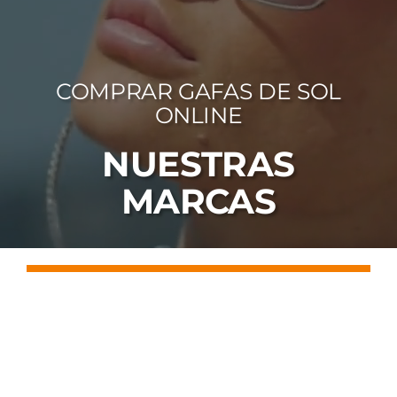
FOTOCR
CA
COMPRAR GAFAS DE SOL
MI 
ONLINE
CON
NUESTRAS
MARCAS