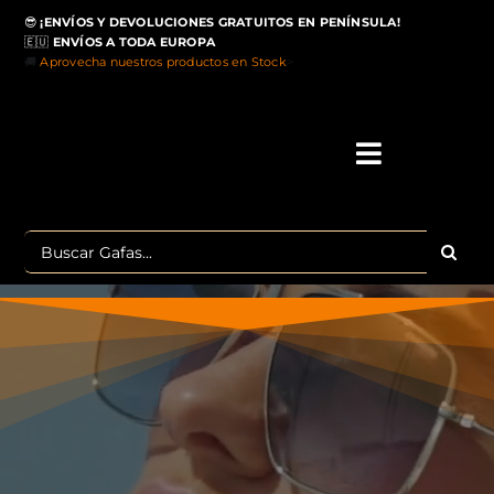
Saltar
😎
¡ENVÍOS Y DEVOLUCIONES GRATUITOS EN PENÍNSULA!
al
🇪🇺
ENVÍOS A TODA EUROPA
contenido
🚚
Aprovecha nuestros productos en Stock
>
Toggle
Navigati
IN
Buscar:
MA
TOP 
OU
POLA