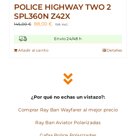
POLICE HIGHWAY TWO 2
SPL360N Z42X
El
El
88,00
€
145,00
€
IVA incl.
precio
precio
original
actual
Envío 24/48 h
era:
es:
145,00 €.
88,00 €.
Añadir al carrito
Detalles
¿Por qué no echas un vistazo?:
Comprar Ray Ban Wayfarer al mejor precio
Ray Ban Aviator Polarizadas
Gafas Police Polarizadas