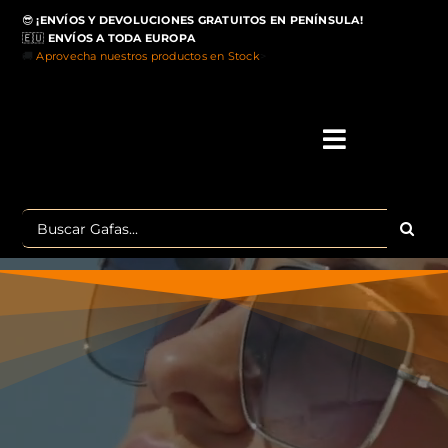
Saltar
😎
¡ENVÍOS Y DEVOLUCIONES GRATUITOS EN PENÍNSULA!
al
🇪🇺
ENVÍOS A TODA EUROPA
contenido
🚚
Aprovecha nuestros productos en Stock
>
Toggle
Navigati
IN
Buscar:
MA
TOP 
OU
POLA