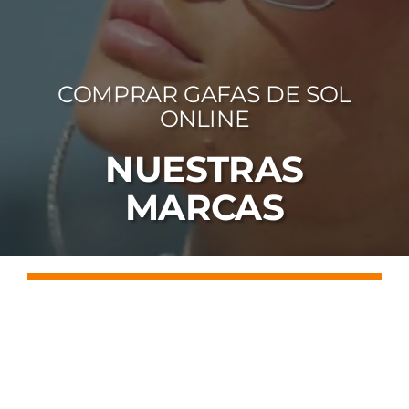
FOTOCR
CA
COMPRAR GAFAS DE SOL
MI 
ONLINE
CON
NUESTRAS
MARCAS