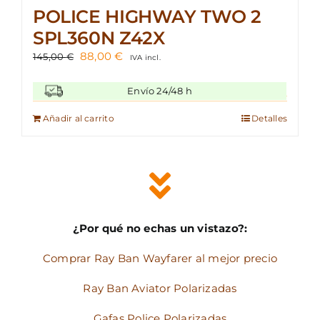
POLICE HIGHWAY TWO 2
SPL360N Z42X
El
El
88,00
€
145,00
€
IVA incl.
precio
precio
original
actual
Envío 24/48 h
era:
es:
145,00 €.
88,00 €.
Añadir al carrito
Detalles
¿Por qué no echas un vistazo?:
Comprar Ray Ban Wayfarer al mejor precio
Ray Ban Aviator Polarizadas
Gafas Police Polarizadas