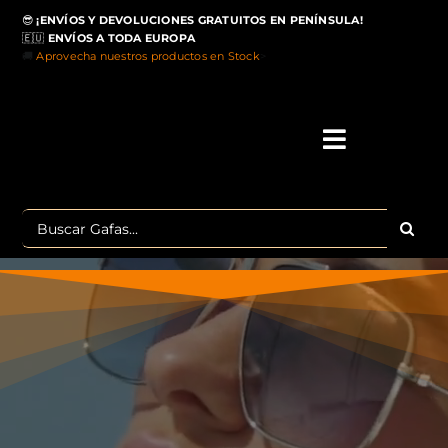
Saltar
😎
¡ENVÍOS Y DEVOLUCIONES GRATUITOS EN PENÍNSULA!
al
🇪🇺
ENVÍOS A TODA EUROPA
contenido
🚚
Aprovecha nuestros productos en Stock
>
Toggle
Navigati
IN
Buscar:
MA
TOP 
OU
POLA