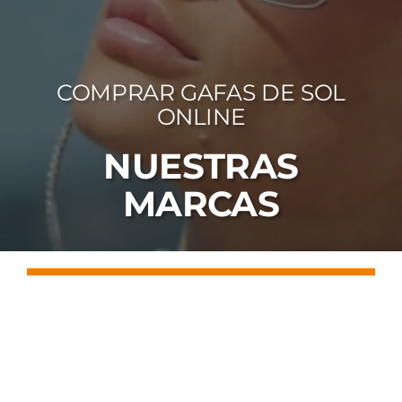
FOTOCR
CA
COMPRAR GAFAS DE SOL
MI 
ONLINE
CON
NUESTRAS
MARCAS