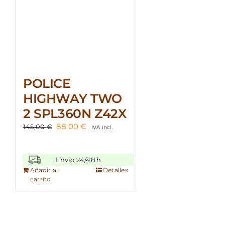
POLICE
HIGHWAY TWO
2 SPL360N Z42X
El
El
88,00
€
145,00
€
IVA incl.
precio
precio
original
actual
era:
es:
Envío 24/48 h
145,00 €.
88,00 €.
Añadir al
Detalles
carrito