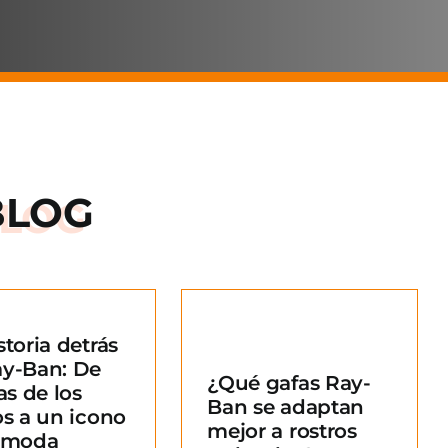
BLOG
storia detrás
Qué gafas Ray-
ay-Ban: De
¿Qué gafas Ray-
an se adaptan
as de los
Ban se adaptan
ejor a rostros
os a un icono
mejor a rostros
redondos?
a moda