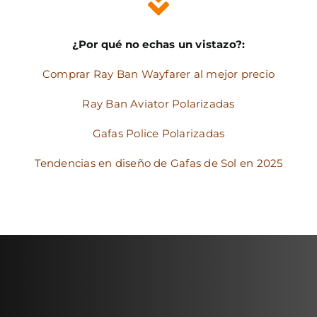
¿Por qué no echas un vistazo?:
Comprar Ray Ban Wayfarer al mejor precio
Ray Ban Aviator Polarizadas
Gafas Police Polarizadas
Tendencias en diseño de Gafas de Sol en 2025