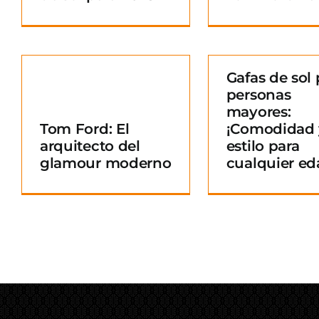
Gafas de sol 
personas
Gafas de sol para
mayores:
personas mayores:
Tom Ford: El
¡Comodidad 
¡Comodidad y
arquitecto del
estilo para
o
estilo para
glamour moderno
cualquier ed
cualquier edad!
Blog