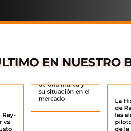
ÚLTIMO EN
NUESTRO 
Arnette: la historia
de una marca y
 historia
su situación en el
rca y su
mercado
La Hi
La Historia detrás
n en el
¿
de R
de Ray-Ban: De las
ado
B
 Ray-
las al
alas de los pilotos
g
m
r vs
pilot
a un icono de la
usto
de l
moda