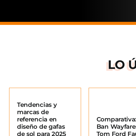
LO 
Arnette: la
de una ma
Tendencias y
situació
marcas de
Comparativa: Ray-
merc
referencia en
Comparativa:
Ban Wayfarer vs
Blo
diseño de gafas
Ban Wayfare
Tom Ford Fausto
e
de sol para 2025
Tom Ford Fa
Blog