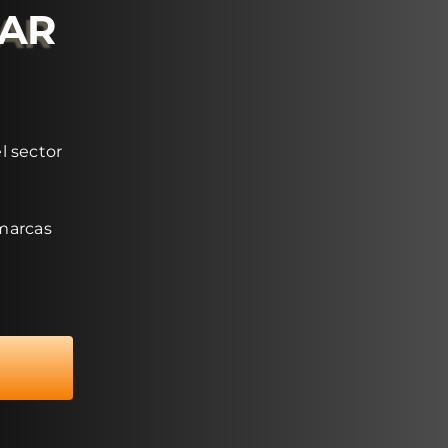
RAR
l sector
 marcas