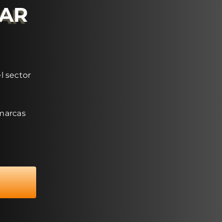
RAR
l sector
 marcas