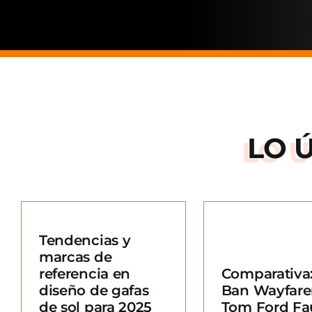
LO 
Arnette: la
de una ma
Tendencias y
situació
marcas de
Comparativa: Ray-
merc
referencia en
Comparativa:
Ban Wayfarer vs
Blo
diseño de gafas
Ban Wayfare
Tom Ford Fausto
e
de sol para 2025
Tom Ford Fa
Blog