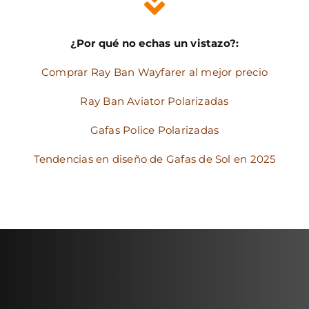
¿Por qué no echas un vistazo?:
Comprar Ray Ban Wayfarer al mejor precio
Ray Ban Aviator Polarizadas
Gafas Police Polarizadas
Tendencias en diseño de Gafas de Sol en 2025