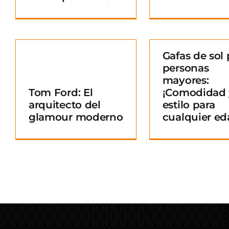
Gafas de sol 
personas
Gafas de sol para
mayores:
personas mayores:
Tom Ford: El
¡Comodidad 
¡Comodidad y
arquitecto del
estilo para
o
estilo para
glamour moderno
cualquier ed
cualquier edad!
Blog