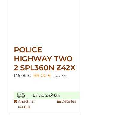
POLICE
HIGHWAY TWO
2 SPL360N Z42X
El
El
88,00
€
145,00
€
IVA incl.
precio
precio
original
actual
era:
es:
Envío 24/48 h
145,00 €.
88,00 €.
Añadir al
Detalles
carrito