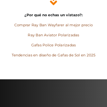
¿Por qué no echas un vistazo?:
Comprar Ray Ban Wayfarer al mejor precio
Ray Ban Aviator Polarizadas
Gafas Police Polarizadas
Tendencias en diseño de Gafas de Sol en 2025