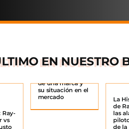
ÚLTIMO EN
NUESTRO 
Arnette: la historia
de una marca y
 historia
su situación en el
rca y su
mercado
La Hi
La Historia detrás
n en el
¿
de R
de Ray-Ban: De las
ado
B
 Ray-
las al
alas de los pilotos
g
m
r vs
pilot
a un icono de la
usto
de l
moda