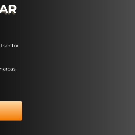
RAR
l sector
 marcas