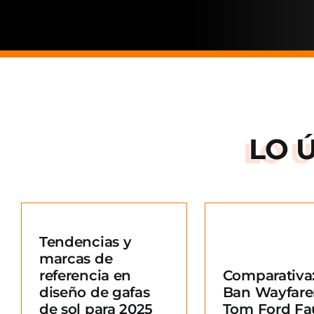
LO 
Arnette: la
de una ma
Tendencias y
situació
marcas de
Comparativa: Ray-
merc
referencia en
Comparativa:
Ban Wayfarer vs
Blo
diseño de gafas
Ban Wayfare
Tom Ford Fausto
e
de sol para 2025
Tom Ford Fa
Blog