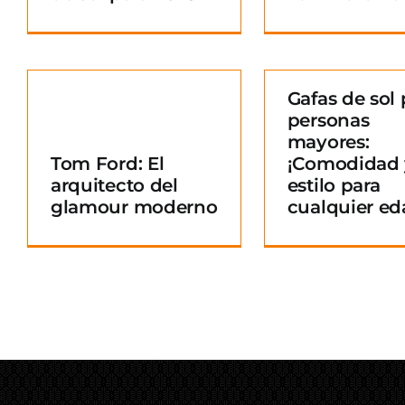
Gafas de sol 
personas
Gafas de sol para
mayores:
personas mayores:
Tom Ford: El
¡Comodidad 
¡Comodidad y
arquitecto del
estilo para
o
estilo para
glamour moderno
cualquier ed
cualquier edad!
Blog