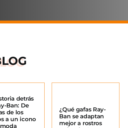
BLOG
storia detrás
Qué gafas Ray-
ay-Ban: De
¿Qué gafas Ray-
an se adaptan
as de los
Ban se adaptan
ejor a rostros
os a un icono
mejor a rostros
redondos?
a moda