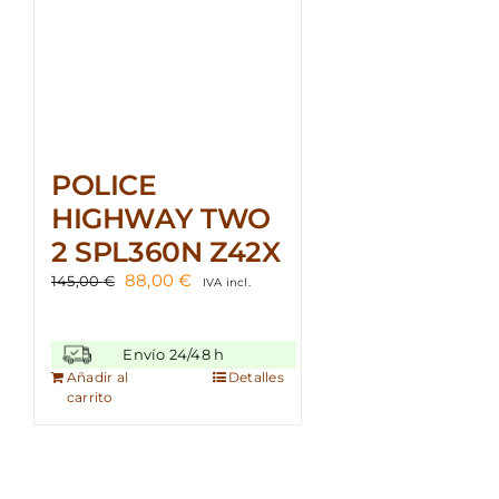
POLICE
HIGHWAY TWO
2 SPL360N Z42X
El
El
88,00
€
145,00
€
IVA incl.
precio
precio
original
actual
era:
es:
Envío 24/48 h
145,00 €.
88,00 €.
Añadir al
Detalles
carrito