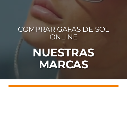
FOTOCR
CA
COMPRAR GAFAS DE SOL
MI 
ONLINE
CON
NUESTRAS
MARCAS