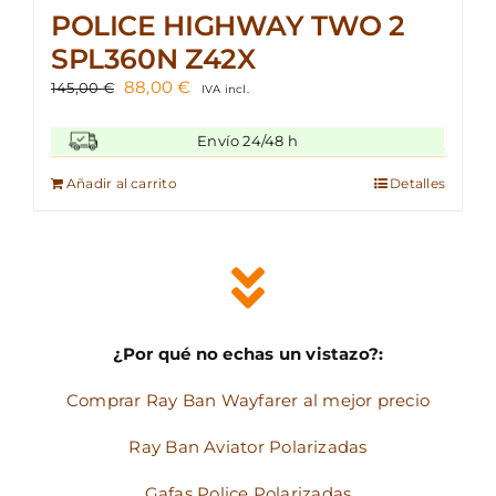
POLICE HIGHWAY TWO 2
SPL360N Z42X
El
El
88,00
€
145,00
€
IVA incl.
precio
precio
original
actual
Envío 24/48 h
era:
es:
145,00 €.
88,00 €.
Añadir al carrito
Detalles
¿Por qué no echas un vistazo?:
Comprar Ray Ban Wayfarer al mejor precio
Ray Ban Aviator Polarizadas
Gafas Police Polarizadas