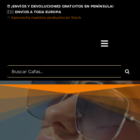
Saltar
😎
¡ENVÍOS Y DEVOLUCIONES GRATUITOS EN PENÍNSULA!
al
🇪🇺
ENVÍOS A TODA EUROPA
contenido
🚚
Aprovecha nuestros productos en Stock
>
Toggle
Navigati
IN
Buscar:
MA
TOP 
OU
POLA