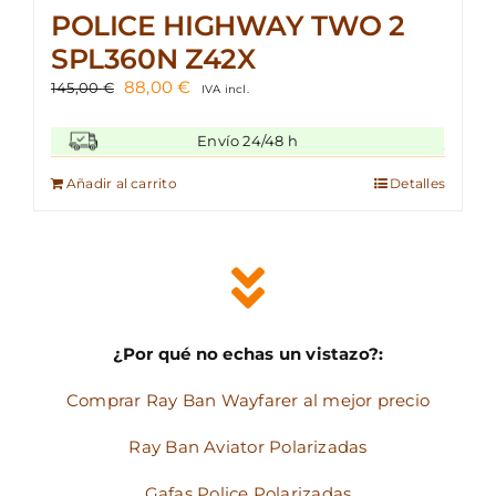
POLICE HIGHWAY TWO 2
SPL360N Z42X
El
El
88,00
€
145,00
€
IVA incl.
precio
precio
original
actual
Envío 24/48 h
era:
es:
145,00 €.
88,00 €.
Añadir al carrito
Detalles
¿Por qué no echas un vistazo?:
Comprar Ray Ban Wayfarer al mejor precio
Ray Ban Aviator Polarizadas
Gafas Police Polarizadas