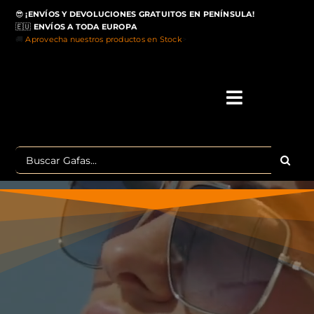
Saltar
😎
¡ENVÍOS Y DEVOLUCIONES GRATUITOS EN PENÍNSULA!
al
🇪🇺
ENVÍOS A TODA EUROPA
contenido
🚚
Aprovecha nuestros productos en Stock
>
Toggle
Navigati
IN
Buscar:
MA
TOP 
OU
POLA