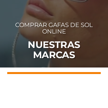
FOTOCR
CA
COMPRAR GAFAS DE SOL
MI 
ONLINE
CON
NUESTRAS
MARCAS