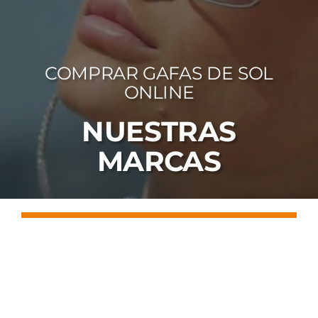
FOTOCR
CA
COMPRAR GAFAS DE SOL
MI 
ONLINE
CON
NUESTRAS
MARCAS