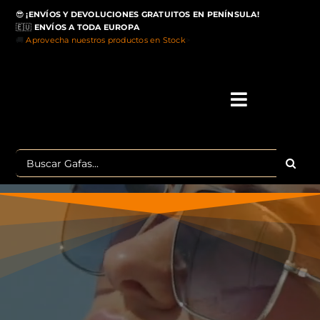
Saltar
😎
¡ENVÍOS Y DEVOLUCIONES GRATUITOS EN PENÍNSULA!
al
🇪🇺
ENVÍOS A TODA EUROPA
contenido
🚚
Aprovecha nuestros productos en Stock
>
Toggle
Navigati
IN
Buscar:
MA
TOP 
OU
POLA