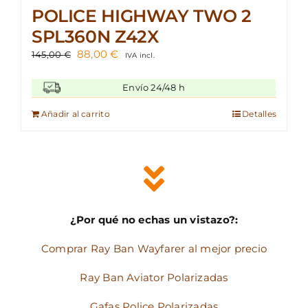
POLICE HIGHWAY TWO 2
SPL360N Z42X
El
El
88,00
€
145,00
€
IVA incl.
precio
precio
original
actual
Envío 24/48 h
era:
es:
145,00 €.
88,00 €.
Añadir al carrito
Detalles
¿Por qué no echas un vistazo?:
Comprar Ray Ban Wayfarer al mejor precio
Ray Ban Aviator Polarizadas
Gafas Police Polarizadas