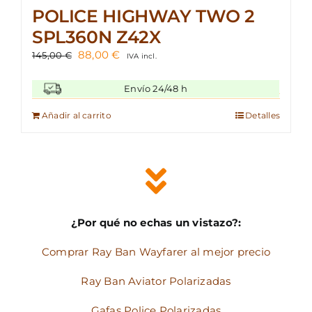
POLICE HIGHWAY TWO 2
SPL360N Z42X
El
El
88,00
€
145,00
€
IVA incl.
precio
precio
original
actual
Envío 24/48 h
era:
es:
145,00 €.
88,00 €.
Añadir al carrito
Detalles
¿Por qué no echas un vistazo?:
Comprar Ray Ban Wayfarer al mejor precio
Ray Ban Aviator Polarizadas
Gafas Police Polarizadas