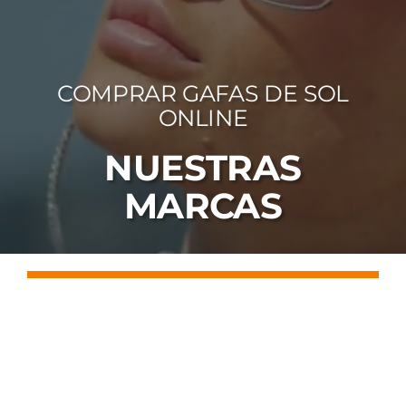
FOTOCR
CA
COMPRAR GAFAS DE SOL
MI 
ONLINE
CON
NUESTRAS
MARCAS