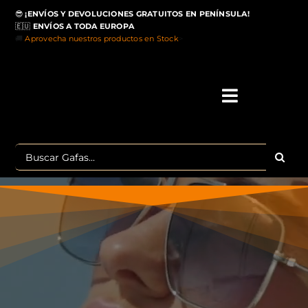
Saltar
😎
¡ENVÍOS Y DEVOLUCIONES GRATUITOS EN PENÍNSULA!
al
🇪🇺
ENVÍOS A TODA EUROPA
contenido
🚚
Aprovecha nuestros productos en Stock
>
Toggle
Navigati
IN
Buscar:
MA
TOP 
OU
POLA