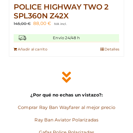
POLICE HIGHWAY TWO 2
SPL360N Z42X
El
El
88,00
€
145,00
€
IVA incl.
precio
precio
original
actual
Envío 24/48 h
era:
es:
145,00 €.
88,00 €.
Añadir al carrito
Detalles
¿Por qué no echas un vistazo?:
Comprar Ray Ban Wayfarer al mejor precio
Ray Ban Aviator Polarizadas
Gafas Police Polarizadas