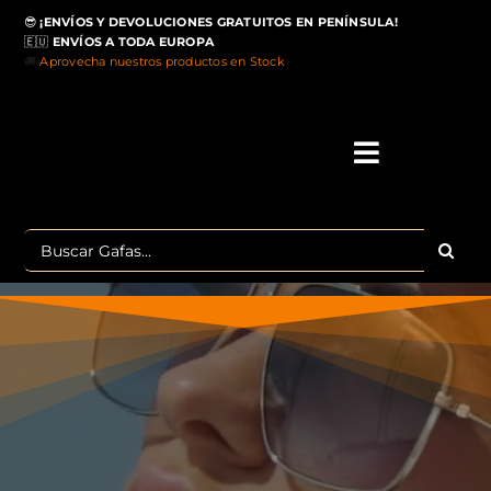
Saltar
😎
¡ENVÍOS Y DEVOLUCIONES GRATUITOS EN PENÍNSULA!
al
🇪🇺
ENVÍOS A TODA EUROPA
contenido
🚚
Aprovecha nuestros productos en Stock
>
Toggle
Navigati
IN
Buscar:
MA
TOP 
OU
POLA