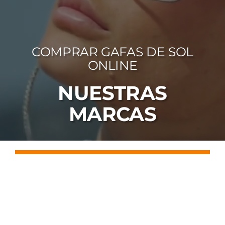
FOTOCR
CA
COMPRAR GAFAS DE SOL
MI 
ONLINE
CON
NUESTRAS
MARCAS