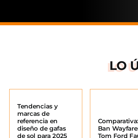
LO 
Arnette: la
de una ma
Tendencias y
situació
marcas de
Comparativa: Ray-
merc
referencia en
Comparativa:
Ban Wayfarer vs
Blo
diseño de gafas
Ban Wayfare
Tom Ford Fausto
e
de sol para 2025
Tom Ford Fa
Blog