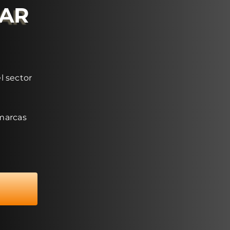
RAR
l sector
 marcas