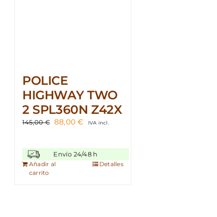
POLICE
HIGHWAY TWO
2 SPL360N Z42X
El
El
88,00
€
145,00
€
IVA incl.
precio
precio
original
actual
era:
es:
Envío 24/48 h
145,00 €.
88,00 €.
Añadir al
Detalles
carrito