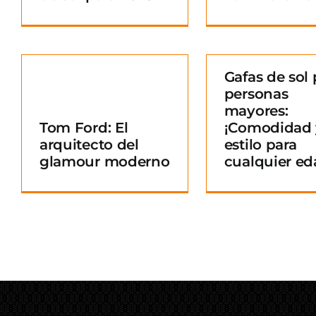
Gafas de sol 
personas
Gafas de sol para
mayores:
personas mayores:
Tom Ford: El
¡Comodidad 
¡Comodidad y
arquitecto del
estilo para
o
estilo para
glamour moderno
cualquier ed
cualquier edad!
Blog