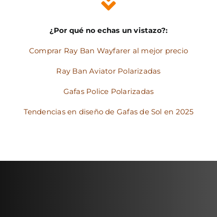
¿Por qué no echas un vistazo?:
Comprar Ray Ban Wayfarer al mejor precio
Ray Ban Aviator Polarizadas
Gafas Police Polarizadas
Tendencias en diseño de Gafas de Sol en 2025