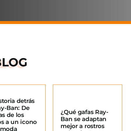
BLOG
storia detrás
Qué gafas Ray-
ay-Ban: De
¿Qué gafas Ray-
an se adaptan
as de los
Ban se adaptan
ejor a rostros
os a un icono
mejor a rostros
redondos?
a moda