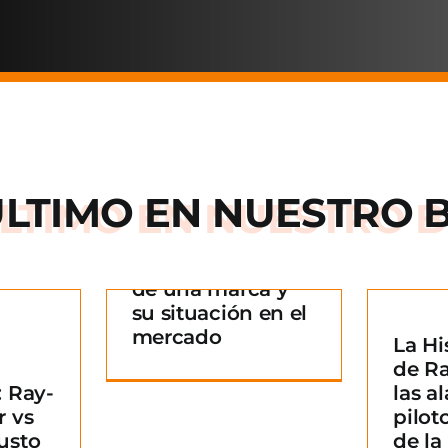
ÚLTIMO EN
NUESTRO 
Arnette: la historia
de una marca y
 historia
su situación en el
rca y su
mercado
La Hi
La Historia detrás
n en el
¿
de R
de Ray-Ban: De las
ado
B
 Ray-
las al
alas de los pilotos
g
m
r vs
pilot
a un icono de la
usto
de l
moda