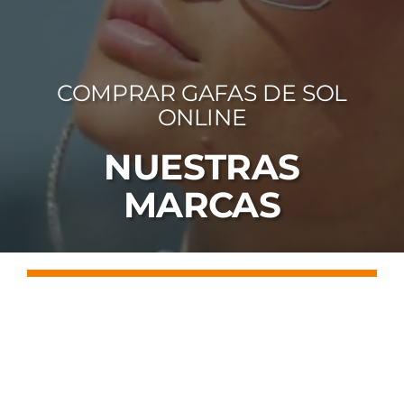
FOTOCR
CA
COMPRAR GAFAS DE SOL
MI 
ONLINE
CON
NUESTRAS
MARCAS