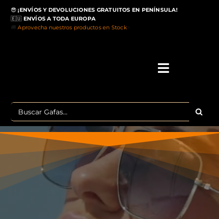
Saltar
😎
¡ENVÍOS Y DEVOLUCIONES GRATUITOS EN PENÍNSULA!
al
🇪🇺
ENVÍOS A TODA EUROPA
contenido
🚚
Aprovecha nuestros productos en Stock
>
Toggle
Navigati
IN
Buscar:
MA
TOP 
OU
POLA