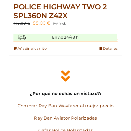
POLICE HIGHWAY TWO 2
SPL360N Z42X
El
El
88,00
€
145,00
€
IVA incl.
precio
precio
original
actual
Envío 24/48 h
era:
es:
145,00 €.
88,00 €.
Añadir al carrito
Detalles
¿Por qué no echas un vistazo?:
Comprar Ray Ban Wayfarer al mejor precio
Ray Ban Aviator Polarizadas
Gafas Police Polarizadas