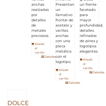
anchas
Presentan
un frente
realzadas
un
facetado
por
llamativo
para
detalles
frontal de
mayor
de
acetato y
profundidad,
metales
varillas
detalles
preciosos.
anchas
refinados
con una
de pines y
Añadir
placa
logotipos
al
metálica
elegantes.
carrito
con el
Detalles
Añadir
logotipo.
al
carrito
Añadir
Detalles
al
carrito
Detalles
DOLCE