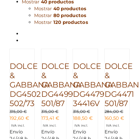
Mostrar
40 productos
Mostrar
40 productos
Mostrar
80 productos
Mostrar
120 productos
DOLCE
DOLCE
DOLCE
DOLCE
&
&
&
&
GABBANA
GABBANA
GABBANA
GABBAN
DG4502
DG4499
DG4479
DG4471
502/73
501/87
34416V
501/87
315,00
€
315,00
€
315,00
€
284,00
€
El
El
El
El
El
El
El
El
192,60
€
173,41
€
188,50
€
160,50
€
precio
precio
precio
precio
precio
precio
precio
precio
IVA incl.
IVA incl.
IVA incl.
IVA incl.
original
actual
original
actual
original
actual
original
actual
Envío
Envío
Envío
Envío
era:
es:
era:
es:
era:
es:
era:
es:
24/48 h
24/48 h
24/48 h
24/48 h