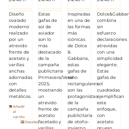
315,00 €.
192,60 €.
315,00 €.
173,41 €.
315,00 €.
188,50 €.
284,00 €.
160,50
Diseño
Estas
Inspiradas
Dolce&Gabba
ovalado
gafas de
en una de
combina
moderno
sol de
las formas
sin
realzado
aviador
más
esfuerzo
por un
son lo
icónicas
declaraciones
atrevido
más
de Dolce
atrevidas
frente de
destacado
&
con una
acetato y
de la
Gabbana,
simplicidad
varillas
campaña
estas
elegante.
anchas
publicitaria
gafas de
Estas
adornadas
Primavera/Verano
sol
gafas de
con
2025,
rectangulares
sol
detalles
mostrando
son las
cuadradas
metálicos.
un
protagonistas
ejemplifican
atrevido
de la
este
Añadir
frente de
campaña
enfoque,
al
acetato
publicitaria
con
carrito
facetado y
de otoño-
acetato
Detalles
varillas
invierno.
grueso,