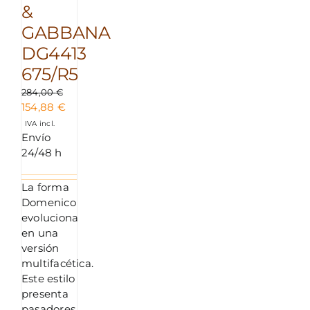
&
GABBANA
DG4413
675/R5
284,00
€
El
El
154,88
€
precio
precio
IVA incl.
original
actual
Envío
era:
es:
24/48 h
284,00 €.
154,88 €.
La forma
Domenico
evoluciona
en una
versión
multifacética.
Este estilo
presenta
pasadores