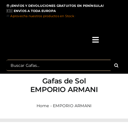
Saltar
😎
¡ENVÍOS Y DEVOLUCIONES GRATUITOS EN PENÍNSULA!
al
🇪🇺
ENVÍOS A TODA EUROPA
contenido
🚚
Aprovecha nuestros productos en Stock
>
Toggle
Navigati
IN
Buscar:
MA
Gafas de Sol
TOP 
EMPORIO ARMANI
OU
Home
-
EMPORIO ARMANI
POLA