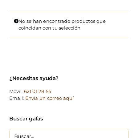
FOTOCR
CA
No se han encontrado productos que
coincidan con tu selección.
MI 
CON
¿Necesitas ayuda?
Móvil:
621 01 28 54
Email:
Envía un correo aquí
Buscar gafas