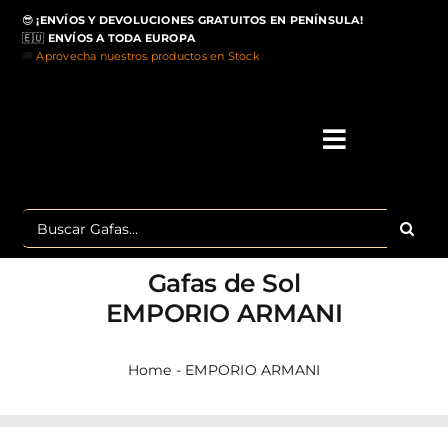
Saltar
😎
¡ENVÍOS Y DEVOLUCIONES GRATUITOS EN PENÍNSULA!
al
🇪🇺
ENVÍOS A TODA EUROPA
contenido
🚚
Aprovecha nuestros productos en Stock
>
Toggle
Navigati
IN
Buscar:
MA
Gafas de Sol
TOP 
EMPORIO ARMANI
OU
Home
-
EMPORIO ARMANI
POLA