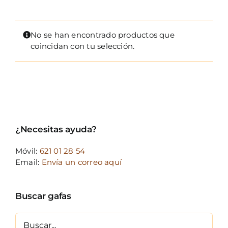
FOTOCR
CA
No se han encontrado productos que
coincidan con tu selección.
MI 
CON
¿Necesitas ayuda?
Móvil:
621 01 28 54
Email:
Envía un correo aquí
Buscar gafas