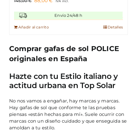
El
El
88,00
€
145,00
€
IVA incl.
precio
precio
original
actual
Envío 24/48 h
era:
es:
145,00 €.
88,00 €.
Añadir al carrito
Detalles
Comprar gafas de sol POLICE
originales en España
Hazte con tu Estilo italiano y
actitud urbana en Top Solar
No nos vamos a engañar, hay marcas y marcas.
Hay gafas de sol que conforme te las pruebas
piensas «están hechas para mí». Suele ocurrir con
marcas con un diseño cuidado y que enseguida se
amoldan a tu estilo.