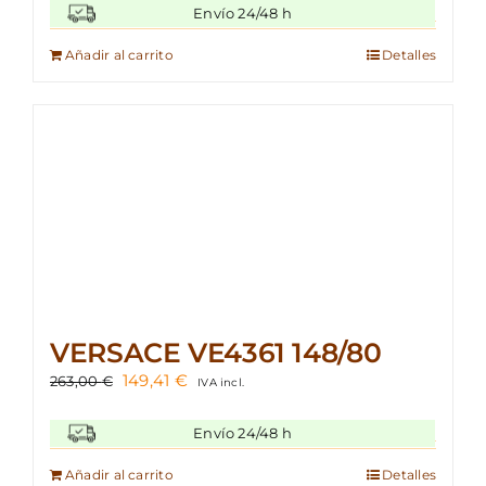
original
actual
Envío 24/48 h
era:
es:
284,00 €.
166,60 €.
Añadir al carrito
Detalles
VERSACE VE4361 148/80
El
El
149,41
€
263,00
€
IVA incl.
precio
precio
original
actual
Envío 24/48 h
era:
es:
263,00 €.
149,41 €.
Añadir al carrito
Detalles