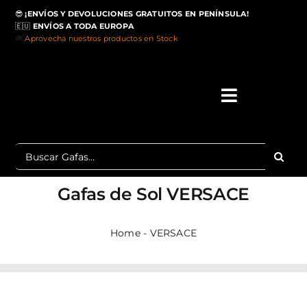
Saltar
😎
¡ENVÍOS Y DEVOLUCIONES GRATUITOS EN PENÍNSULA!
al
🇪🇺
ENVÍOS A TODA EUROPA
contenido
🚚
Aprovecha nuestros productos en Stock
>
Toggle
Navigati
IN
Buscar:
MA
Gafas de Sol
VERSACE
TOP 
Home
-
VERSACE
OU
POLA