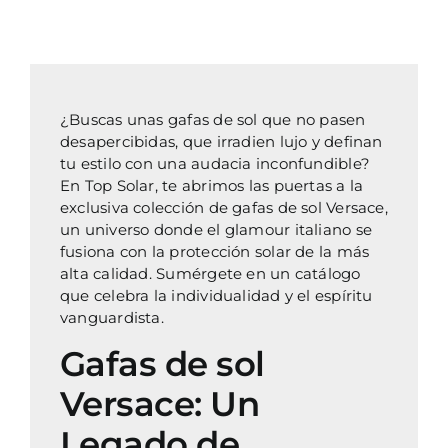
variantes.
Las
opciones
se
pueden
¿Buscas unas gafas de sol que no pasen
elegir
desapercibidas, que irradien lujo y definan
en
tu estilo con una audacia inconfundible?
la
En Top Solar, te abrimos las puertas a la
página
exclusiva colección de gafas de sol Versace,
de
un universo donde el glamour italiano se
producto
fusiona con la protección solar de la más
alta calidad. Sumérgete en un catálogo
que celebra la individualidad y el espíritu
vanguardista.
Gafas de sol
Versace: Un
Legado de