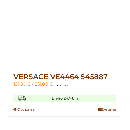
VERSACE VE4464 545887
Rango
181,50
€
-
231,00
€
IVA incl.
de
precios:
Envío 24/48 h
desde
181,50 €
Este
Opciones
Detalles
hasta
producto
231,00 €
tiene
múltiples