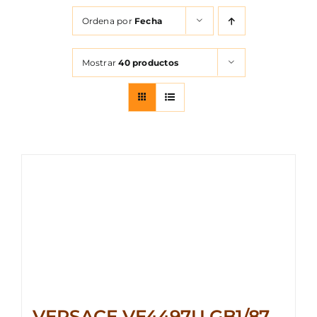
FOTOCR
Ordena por
Fecha
CA
Mostrar
40 productos
MI 
CON
VERSACE VE4497U GB1/87