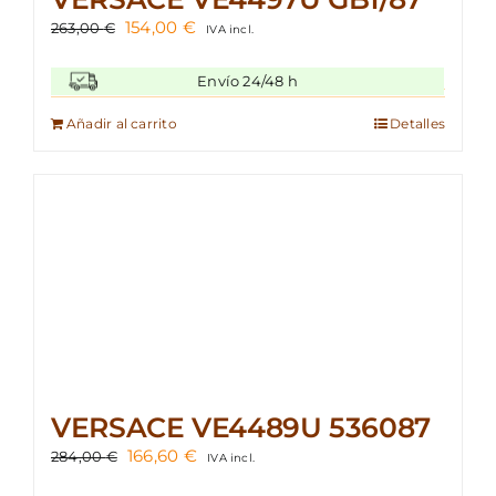
El
El
154,00
€
263,00
€
IVA incl.
precio
precio
original
actual
Envío 24/48 h
era:
es:
263,00 €.
154,00 €.
Añadir al carrito
Detalles
VERSACE VE4489U 536087
El
El
166,60
€
284,00
€
IVA incl.
precio
precio