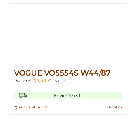
VOGUE VO5554S W44/87
El
El
77,44
€
130,00
€
IVA incl.
precio
precio
original
actual
Envío 24/48 h
era:
es:
130,00 €.
77,44 €.
Añadir al carrito
Detalles