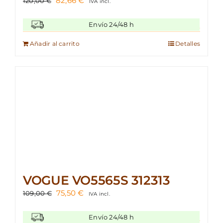
82,66
€
120,00
€
IVA incl.
precio
precio
original
actual
Envío 24/48 h
era:
es:
120,00 €.
82,66 €.
Añadir al carrito
Detalles
VOGUE VO5565S 312313
El
El
75,50
€
109,00
€
IVA incl.
precio
precio
original
actual
Envío 24/48 h