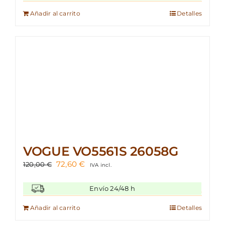
era:
es:
109,00 €.
75,50 €.
Añadir al carrito
Detalles
VOGUE VO5561S 26058G
El
El
72,60
€
120,00
€
IVA incl.
precio
precio
original
actual
Envío 24/48 h
era:
es:
120,00 €.
72,60 €.
Añadir al carrito
Detalles