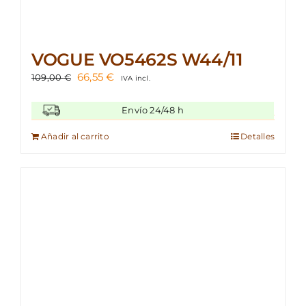
VOGUE VO5462S W44/11
El
El
66,55
€
109,00
€
IVA incl.
precio
precio
original
actual
Envío 24/48 h
era:
es:
109,00 €.
66,55 €.
Añadir al carrito
Detalles