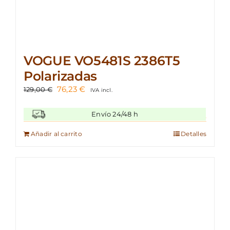
VOGUE VO5481S 2386T5
Polarizadas
El
El
76,23
€
129,00
€
IVA incl.
precio
precio
original
actual
Envío 24/48 h
era:
es:
129,00 €.
76,23 €.
Añadir al carrito
Detalles