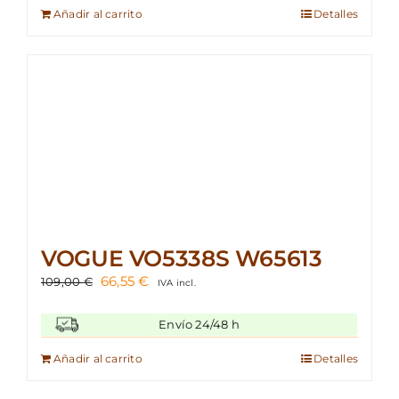
119,00 €.
71,39 €.
Añadir al carrito
Detalles
VOGUE VO5338S W65613
El
El
66,55
€
109,00
€
IVA incl.
precio
precio
original
actual
Envío 24/48 h
era:
es:
109,00 €.
66,55 €.
Añadir al carrito
Detalles