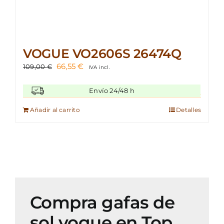
VOGUE VO2606S 26474Q
El
El
66,55
€
109,00
€
IVA incl.
precio
precio
original
actual
Envío 24/48 h
era:
es:
109,00 €.
66,55 €.
Añadir al carrito
Detalles
Compra gafas de
sol vogue en Top