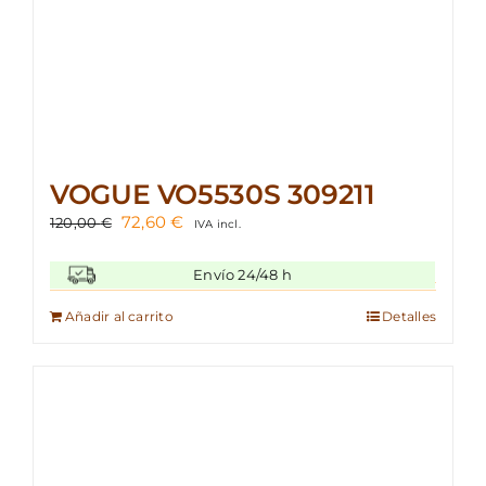
VOGUE VO5530S 309211
El
El
72,60
€
120,00
€
IVA incl.
precio
precio
original
actual
Envío 24/48 h
era:
es:
120,00 €.
72,60 €.
Añadir al carrito
Detalles