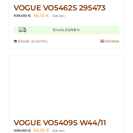
VOGUE VO5462S 295473
El
El
66,55
€
109,00
€
IVA incl.
precio
precio
original
actual
Envío 24/48 h
era:
es:
109,00 €.
66,55 €.
Añadir al carrito
Detalles
VOGUE VO5409S W44/11
El
El
66,55
€
109,00
€
IVA incl.