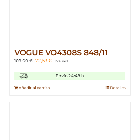
VOGUE VO4308S 848/11
El
El
72,53
€
109,00
€
IVA incl.
precio
precio
original
actual
Envío 24/48 h
era:
es:
109,00 €.
72,53 €.
Añadir al carrito
Detalles