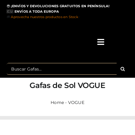
Saltar
😎
¡ENVÍOS Y DEVOLUCIONES GRATUITOS EN PENÍNSULA!
al
🇪🇺
ENVÍOS A TODA EUROPA
contenido
🚚
Aprovecha nuestros productos en Stock
>
Toggle
Navigati
IN
Buscar:
MA
Gafas de Sol
VOGUE
TOP 
Home
-
VOGUE
OU
POLA