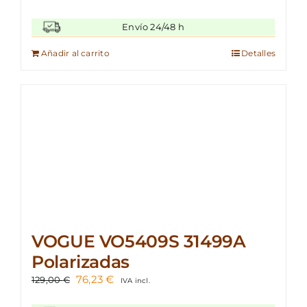
precio
precio
original
actual
Envío 24/48 h
era:
es:
109,00 €.
66,55 €.
Añadir al carrito
Detalles
VOGUE VO5409S 31499A
Polarizadas
El
El
76,23
€
129,00
€
IVA incl.
precio
precio