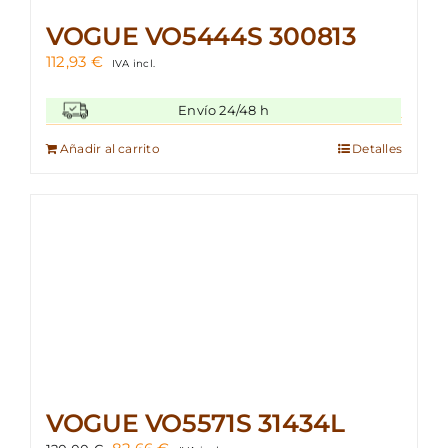
VOGUE VO5444S 300813
112,93
€
IVA incl.
Envío 24/48 h
Añadir al carrito
Detalles
VOGUE VO5571S 31434L
El
El