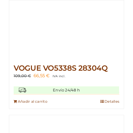
VOGUE VO5338S 28304Q
El
El
66,55
€
109,00
€
IVA incl.
precio
precio
original
actual
Envío 24/48 h
era:
es:
109,00 €.
66,55 €.
Añadir al carrito
Detalles