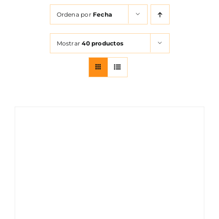
FOTOCR
Ordena por
Fecha
CA
Mostrar
40 productos
MI 
CON