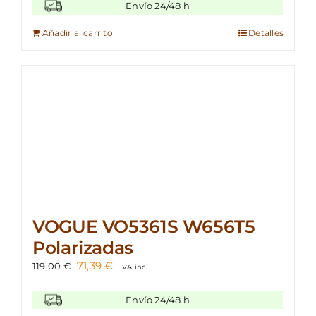
original
actual
Envío 24/48 h
era:
es:
129,00 €.
76,23 €.
Añadir al carrito
Detalles
VOGUE VO5361S W656T5
Polarizadas
El
El
71,39
€
119,00
€
IVA incl.
precio
precio
original
actual
Envío 24/48 h
era:
es: