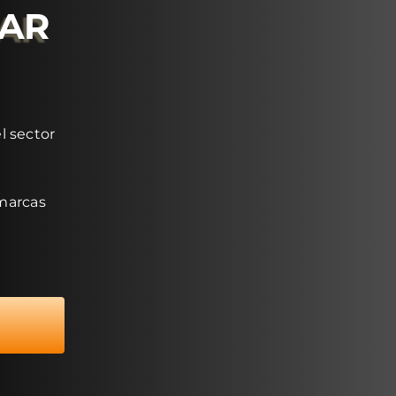
RAR
l sector
 marcas