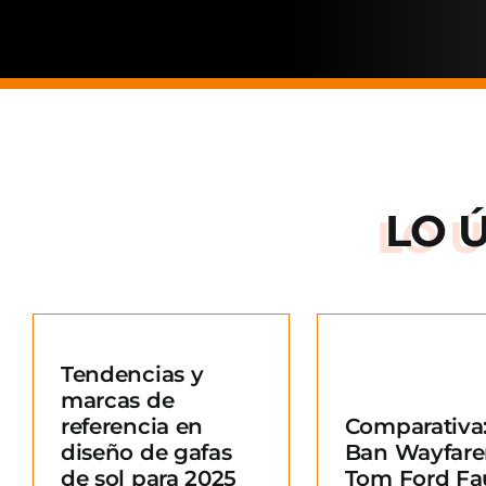
LO 
Arnette: la
de una ma
Tendencias y
situació
marcas de
Comparativa: Ray-
merc
referencia en
Comparativa:
Ban Wayfarer vs
Blo
diseño de gafas
Ban Wayfare
Tom Ford Fausto
e
de sol para 2025
Tom Ford Fa
Blog