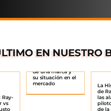
ÚLTIMO EN
NUESTRO 
Arnette: la historia
de una marca y
 historia
su situación en el
rca y su
mercado
La Hi
La Historia detrás
n en el
¿
de R
de Ray-Ban: De las
ado
B
 Ray-
las al
alas de los pilotos
g
m
r vs
pilot
a un icono de la
usto
de l
moda