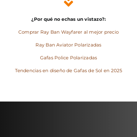
¿Por qué no echas un vistazo?:
Comprar Ray Ban Wayfarer al mejor precio
Ray Ban Aviator Polarizadas
Gafas Police Polarizadas
Tendencias en diseño de Gafas de Sol en 2025