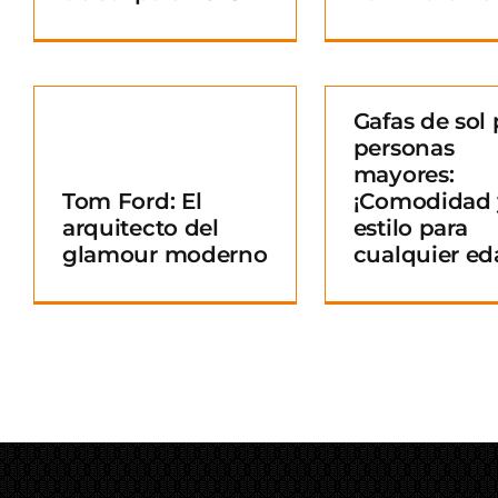
Gafas de sol 
personas
Gafas de sol para
mayores:
personas mayores:
Tom Ford: El
¡Comodidad 
¡Comodidad y
arquitecto del
estilo para
o
estilo para
glamour moderno
cualquier ed
cualquier edad!
Blog