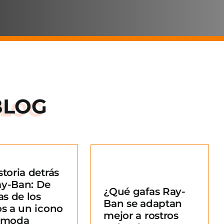
BLOG
storia detrás
Qué gafas Ray-
ay-Ban: De
¿Qué gafas Ray-
an se adaptan
as de los
Ban se adaptan
ejor a rostros
os a un icono
mejor a rostros
redondos?
a moda