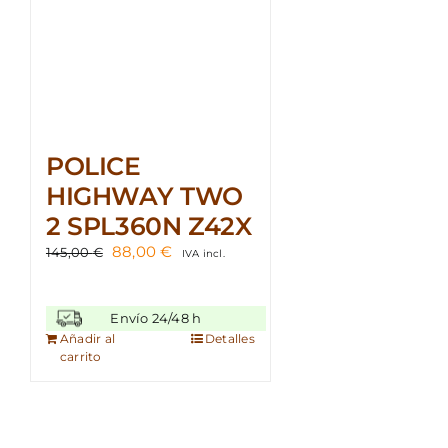
POLICE
HIGHWAY TWO
2 SPL360N Z42X
El
El
88,00
€
145,00
€
IVA incl.
precio
precio
original
actual
era:
es:
Envío 24/48 h
145,00 €.
88,00 €.
Añadir al
Detalles
carrito