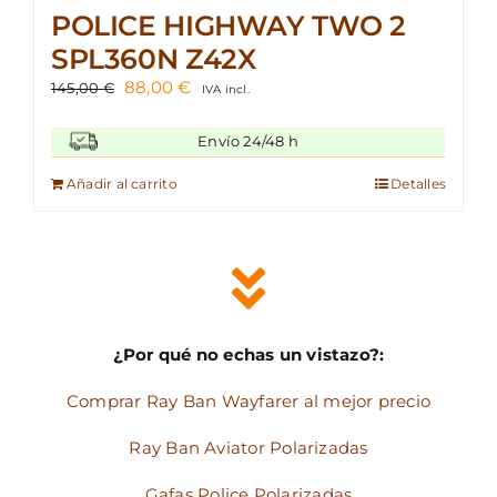
POLICE HIGHWAY TWO 2
SPL360N Z42X
El
El
88,00
€
145,00
€
IVA incl.
precio
precio
original
actual
Envío 24/48 h
era:
es:
145,00 €.
88,00 €.
Añadir al carrito
Detalles
¿Por qué no echas un vistazo?:
Comprar Ray Ban Wayfarer al mejor precio
Ray Ban Aviator Polarizadas
Gafas Police Polarizadas