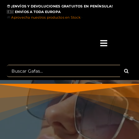
Saltar
😎
¡ENVÍOS Y DEVOLUCIONES GRATUITOS EN PENÍNSULA!
al
🇪🇺
ENVÍOS A TODA EUROPA
contenido
🚚
Aprovecha nuestros productos en Stock
>
Toggle
Navigati
IN
Buscar:
MA
TOP 
OU
POLA