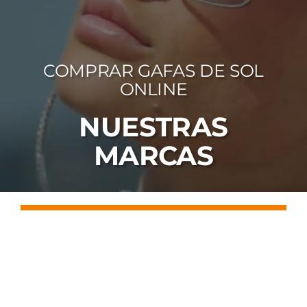
FOTOCR
CA
COMPRAR GAFAS DE SOL
MI 
ONLINE
CON
NUESTRAS
MARCAS