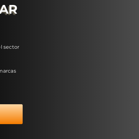
RAR
l sector
 marcas