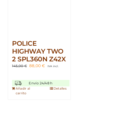
POLICE
HIGHWAY TWO
2 SPL360N Z42X
El
El
88,00
€
145,00
€
IVA incl.
precio
precio
original
actual
era:
es:
Envío 24/48 h
145,00 €.
88,00 €.
Añadir al
Detalles
carrito