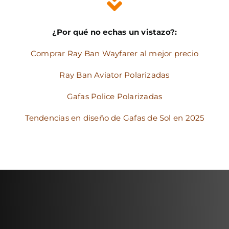
¿Por qué no echas un vistazo?:
Comprar Ray Ban Wayfarer al mejor precio
Ray Ban Aviator Polarizadas
Gafas Police Polarizadas
Tendencias en diseño de Gafas de Sol en 2025