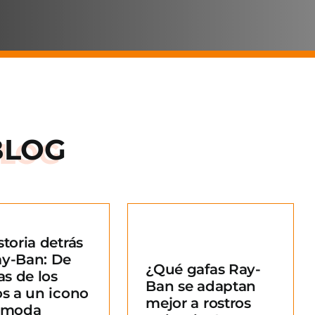
BLOG
storia detrás
Qué gafas Ray-
ay-Ban: De
¿Qué gafas Ray-
an se adaptan
as de los
Ban se adaptan
ejor a rostros
os a un icono
mejor a rostros
redondos?
a moda