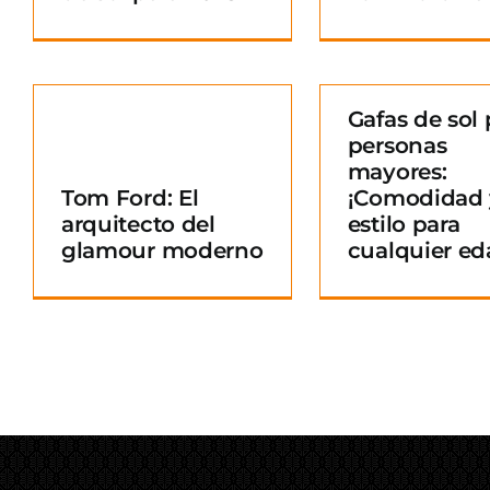
Gafas de sol 
personas
Gafas de sol para
mayores:
personas mayores:
Tom Ford: El
¡Comodidad 
¡Comodidad y
arquitecto del
estilo para
o
estilo para
glamour moderno
cualquier ed
cualquier edad!
Blog