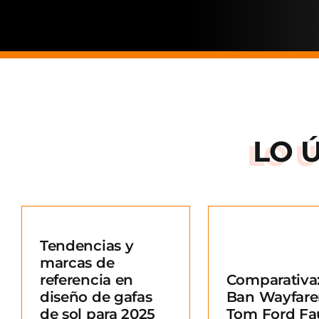
LO 
Arnette: la
de una ma
Tendencias y
situació
marcas de
Comparativa: Ray-
merc
referencia en
Comparativa:
Ban Wayfarer vs
Blo
diseño de gafas
Ban Wayfare
Tom Ford Fausto
e
de sol para 2025
Tom Ford Fa
Blog