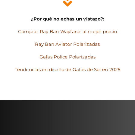
¿Por qué no echas un vistazo?:
Comprar Ray Ban Wayfarer al mejor precio
Ray Ban Aviator Polarizadas
Gafas Police Polarizadas
Tendencias en diseño de Gafas de Sol en 2025