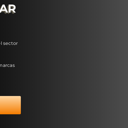
RAR
l sector
 marcas