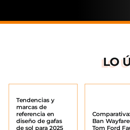
LO 
Arnette: la
de una ma
Tendencias y
situació
marcas de
Comparativa: Ray-
merc
referencia en
Comparativa:
Ban Wayfarer vs
Blo
diseño de gafas
Ban Wayfare
Tom Ford Fausto
e
de sol para 2025
Tom Ford Fa
Blog