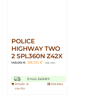
POLICE
HIGHWAY TWO
2 SPL360N Z42X
El
El
88,00
€
145,00
€
IVA incl.
precio
precio
original
actual
era:
es:
Envío 24/48 h
145,00 €.
88,00 €.
Añadir al
Detalles
carrito