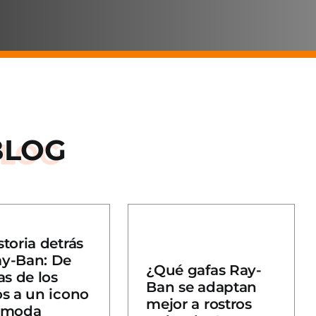
BLOG
storia detrás
Qué gafas Ray-
ay-Ban: De
¿Qué gafas Ray-
an se adaptan
as de los
Ban se adaptan
ejor a rostros
os a un icono
mejor a rostros
redondos?
a moda