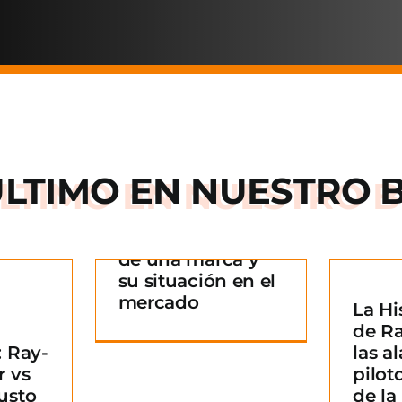
ÚLTIMO EN
NUESTRO 
Arnette: la historia
de una marca y
 historia
su situación en el
rca y su
mercado
La Hi
La Historia detrás
n en el
¿
de R
de Ray-Ban: De las
ado
B
 Ray-
las al
alas de los pilotos
g
m
r vs
pilot
a un icono de la
usto
de l
moda