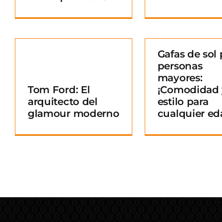
Gafas de sol 
personas
Gafas de sol para
mayores:
personas mayores:
Tom Ford: El
¡Comodidad 
¡Comodidad y
arquitecto del
estilo para
o
estilo para
glamour moderno
cualquier ed
cualquier edad!
Blog