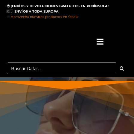
Saltar
😎
¡ENVÍOS Y DEVOLUCIONES GRATUITOS EN PENÍNSULA!
al
🇪🇺
ENVÍOS A TODA EUROPA
contenido
🚚
Aprovecha nuestros productos en Stock
>
Toggle
Navigati
IN
Buscar:
MA
TOP 
OU
POLA