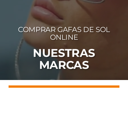
FOTOCR
CA
COMPRAR GAFAS DE SOL
MI 
ONLINE
CON
NUESTRAS
MARCAS