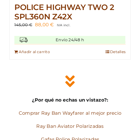
POLICE HIGHWAY TWO 2
SPL360N Z42X
El
El
88,00
€
145,00
€
IVA incl.
precio
precio
original
actual
Envío 24/48 h
era:
es:
145,00 €.
88,00 €.
Añadir al carrito
Detalles
¿Por qué no echas un vistazo?:
Comprar Ray Ban Wayfarer al mejor precio
Ray Ban Aviator Polarizadas
Gafas Police Polarizadas