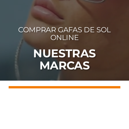
FOTOCR
CA
COMPRAR GAFAS DE SOL
MI 
ONLINE
CON
NUESTRAS
MARCAS