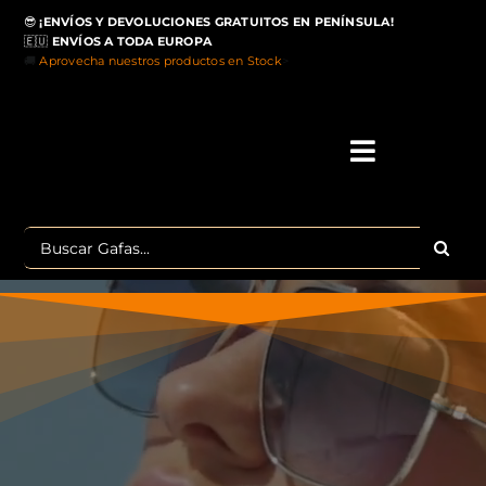
Saltar
😎
¡ENVÍOS Y DEVOLUCIONES GRATUITOS EN PENÍNSULA!
al
🇪🇺
ENVÍOS A TODA EUROPA
contenido
🚚
Aprovecha nuestros productos en Stock
>
Toggle
Navigati
IN
Buscar:
MA
TOP 
OU
POLA