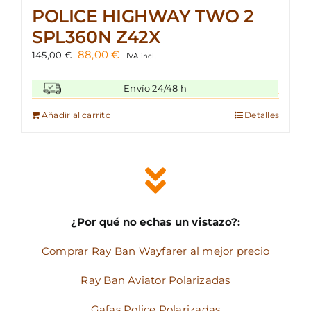
POLICE HIGHWAY TWO 2
SPL360N Z42X
El
El
88,00
€
145,00
€
IVA incl.
precio
precio
original
actual
Envío 24/48 h
era:
es:
145,00 €.
88,00 €.
Añadir al carrito
Detalles
¿Por qué no echas un vistazo?:
Comprar Ray Ban Wayfarer al mejor precio
Ray Ban Aviator Polarizadas
Gafas Police Polarizadas