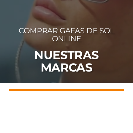
FOTOCR
CA
COMPRAR GAFAS DE SOL
MI 
ONLINE
CON
NUESTRAS
MARCAS