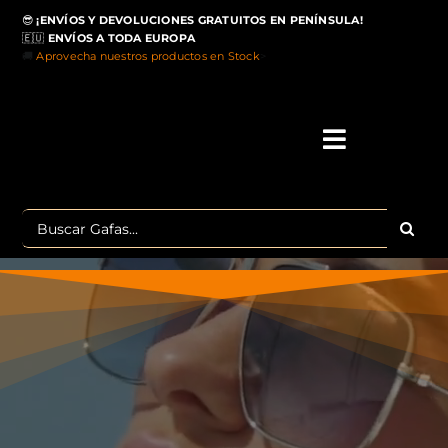
Saltar
😎
¡ENVÍOS Y DEVOLUCIONES GRATUITOS EN PENÍNSULA!
al
🇪🇺
ENVÍOS A TODA EUROPA
contenido
🚚
Aprovecha nuestros productos en Stock
>
Toggle
Navigati
IN
Buscar:
MA
TOP 
OU
POLA