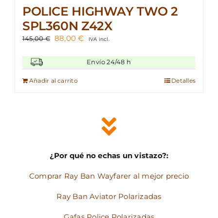
POLICE HIGHWAY TWO 2
SPL360N Z42X
El
El
88,00
€
145,00
€
IVA incl.
precio
precio
original
actual
Envío 24/48 h
era:
es:
145,00 €.
88,00 €.
Añadir al carrito
Detalles
¿Por qué no echas un vistazo?:
Comprar Ray Ban Wayfarer al mejor precio
Ray Ban Aviator Polarizadas
Gafas Police Polarizadas