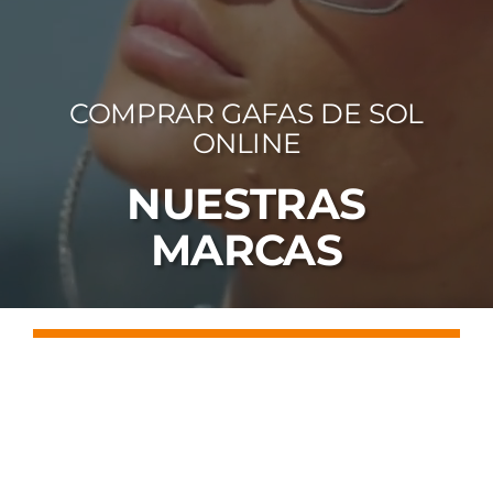
FOTOCR
CA
COMPRAR GAFAS DE SOL
MI 
ONLINE
CON
NUESTRAS
MARCAS