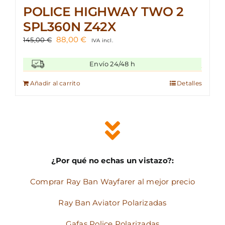
POLICE HIGHWAY TWO 2
SPL360N Z42X
El
El
88,00
€
145,00
€
IVA incl.
precio
precio
original
actual
Envío 24/48 h
era:
es:
145,00 €.
88,00 €.
Añadir al carrito
Detalles
¿Por qué no echas un vistazo?:
Comprar Ray Ban Wayfarer al mejor precio
Ray Ban Aviator Polarizadas
Gafas Police Polarizadas