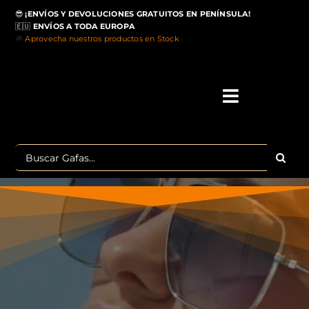
Saltar
😎
¡ENVÍOS Y DEVOLUCIONES GRATUITOS EN PENÍNSULA!
al
🇪🇺
ENVÍOS A TODA EUROPA
contenido
🚚
Aprovecha nuestros productos en Stock
>
Toggle
Navigati
IN
Buscar:
MA
TOP 
OU
POLA